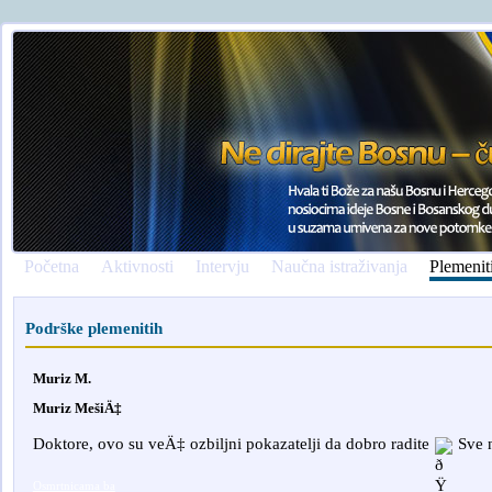
Početna
Aktivnosti
Intervju
Naučna istraživanja
Plemenit
Podrške plemenitih
Muriz M.
Muriz MešiÄ‡
Doktore, ovo su veÄ‡ ozbiljni pokazatelji da dobro radite
Sve n
Osmrtnicama ba