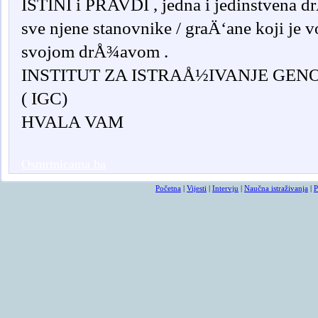
ISTINI i PRAVDI , jedna i jedinstvena 
sve njene stanovnike / graÄ‘ane koji je v
svojom drÅ¾avom .
INSTITUT ZA ISTRAÅ½IVANJE GE
( IGC)
HVALA VAM
Osmrtnicama ba
Početna
|
Vijesti
|
Intervju
|
Naučna istraživanja
|
P