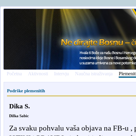
Početna
Aktivnosti
Intervju
Naučna istraživanja
Plemenit
Podrške plemenitih
Dika S.
Dilka Sabic
Za svaku pohvalu vaša objava na FB-u , 