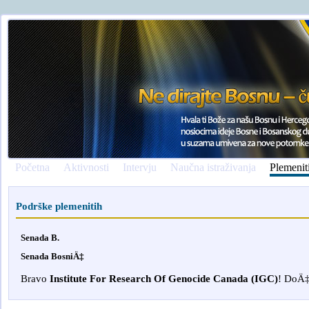
Početna
Aktivnosti
Intervju
Naučna istraživanja
Plemenit
Podrške plemenitih
Senada B.
Senada BosniÄ‡
Bravo
Institute For Research Of Genocide Canada (IGC)
! DoÄ‡
smrtovnice
osmrtnicama ba