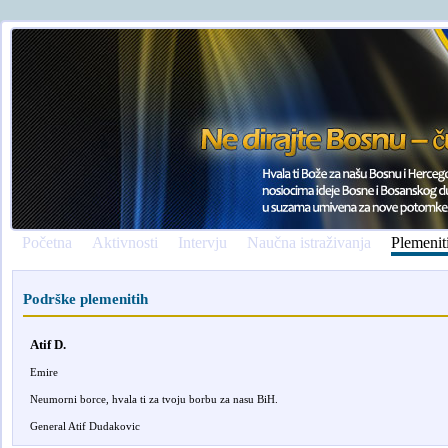
Početna
Aktivnosti
Intervju
Naučna istraživanja
Plemenit
Podrške plemenitih
Atif D.
Emire
Neumorni borce, hvala ti za tvoju borbu za nasu BiH.
General Atif Dudakovic