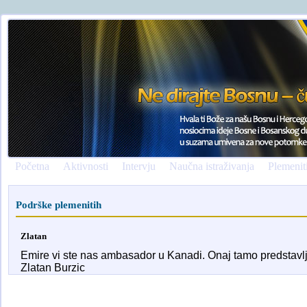
Početna
Aktivnosti
Intervju
Naučna istraživanja
Plemenit
Podrške plemenitih
Zlatan
Emire vi ste nas ambasador u Kanadi. Onaj tamo predstav
Zlatan Burzic