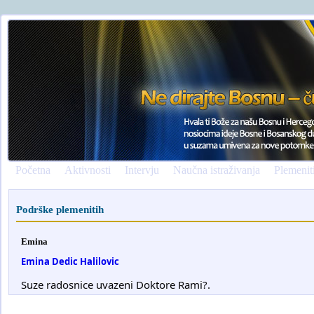
Početna
Aktivnosti
Intervju
Naučna istraživanja
Plemenit
Podrške plemenitih
Emina
Emina Dedic Halilovic
Suze radosnice uvazeni Doktore Rami?.