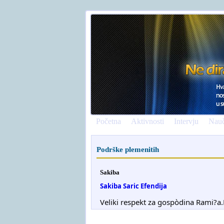
Početna
Aktivnosti
Intervju
Nauč
Podrške plemenitih
Sakiba
Sakiba Saric Efendija
Veliki respekt za gospòdina Rami?