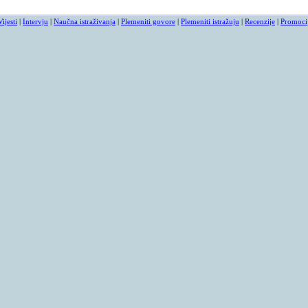
Vijesti
|
Intervju
|
Naučna istraživanja
|
Plemeniti govore
|
Plemeniti istražuju
|
Recenzije
|
Promoci