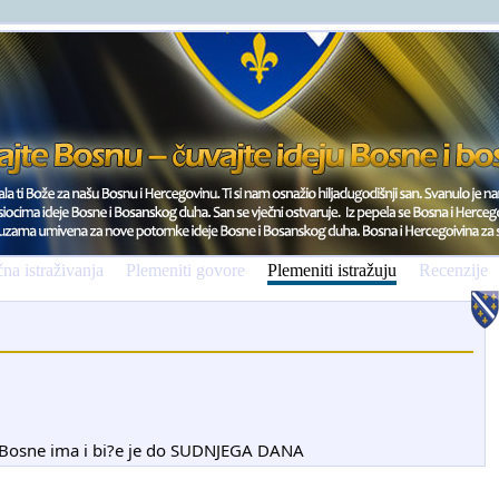
na istraživanja
Plemeniti govore
Plemeniti istražuju
Recenzije
a.Bosne ima i bi?e je do SUDNJEGA DANA