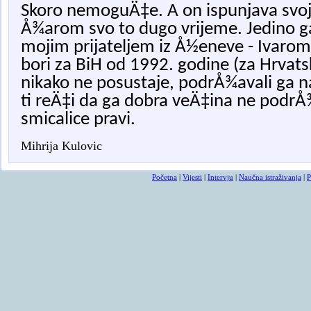
Skoro nemoguÄ‡e. A on ispunjava svoj
Å¾arom svo to dugo vrijeme. Jedino g
mojim prijateljem iz Å½eneve - Ivarom
bori za BiH od 1992. godine (za Hrvats
nikako ne posustaje, podrÅ¾avali ga naš
ti reÄ‡i da ga dobra veÄ‡ina ne podr
smicalice pravi.
Mihrija Kulovic
Početna
|
Vijesti
|
Intervju
|
Naučna istraživanja
|
P