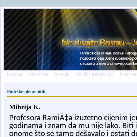
Početna
Aktivnosti
Intervju
Naučna istraživanja
Plemenit
Podrške plemenitih
Mihrija K.
Profesora RamiÄ‡a izuzetno cijenim je
godinama i znam da mu nije lako. Biti i
onome što se tamo dešavalo i ostati d