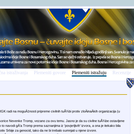
na istraživanja
Plemeniti govore
Plemeniti istražuju
Recenzije
 IGK radi na moguÄ‡nosti pripreme civilnih tuÅ¾bi protiv zloÄinaÄkih organizacija (u
ofesorice Nevenke Tromp, vezano za ovu temu. Jasno je da su civilne tuÅ¾be ostavljene
o navodi gÄ‘a Tromp prema saznanjima iz 'povjerljivih' izvora, a ona je itekako bila
tiv Srbije za genocid, tako da ne bi trebalo sumnjati u njene izvore.