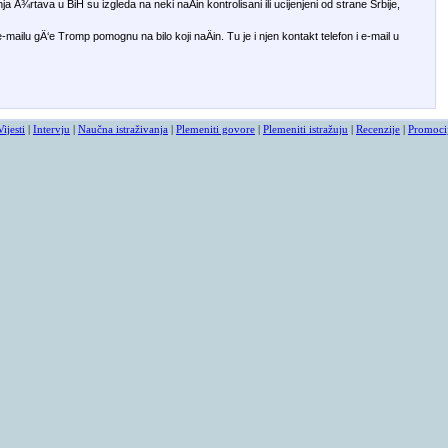
a Å¾rtava u BiH su izgleda na neki naÄin kontrolisani ili ucijenjeni od strane Srbije,
ilu gÄ‘e Tromp pomognu na bilo koji naÄin. Tu je i njen kontakt telefon i e-mail u
Vijesti
|
Intervju
|
Naučna istraživanja
|
Plemeniti govore
|
Plemeniti istražuju
|
Recenzije
|
Promoci