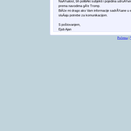
NaÅ¾alost, bh politiÄki subjekti i pojedina udruÅ¾enj
prema navodima gÄ‘e Tromp.
BiÄ‡e mi drago ako Vam informacije sadrÅ¾ane u e-ma
sluÄaju potrebe za komunikacijom.
S poštovanjem,
Ejub Ajan
Početna
|