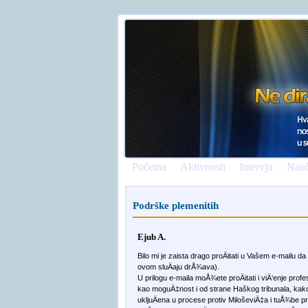
Početna
Aktivnosti
Intervju
Nauč
Podrške plemenitih
Ejub A.
Bilo mi je zaista drago proÄitati u Vašem e-mailu da
ovom sluÄaju drÅ¾ava).
U prilogu e-maila moÅ¾ete proÄitati i viÄ‘enje pr
kao moguÄ‡nost i od strane Haškog tribunala, kako t
ukljuÄena u procese protiv MiloševiÄ‡a i tuÅ¾be pro