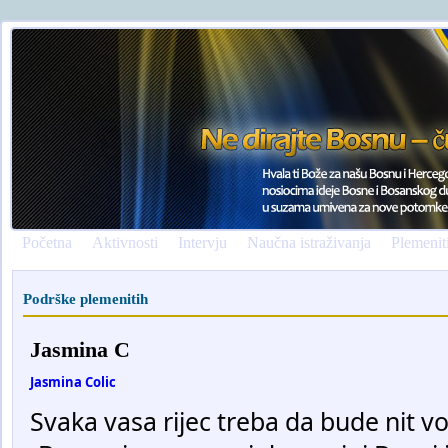
Početna
Aktivnosti
Intervju
Naučna istraživanja
Plemenit
Podrške plemenitih
Jasmina C
Jasmina Colic
Svaka vasa rijec treba da bude nit v