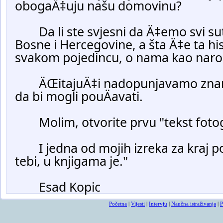
obogaÄ‡uju našu domovinu?
	Da li ste svjesni da Ä‡emo svi sutra biti historija 
Bosne i Hercegovine, a šta Ä‡e ta hist
svakom pojedincu, o nama kao naro
	ÄŒitajuÄ‡i nadopunjavamo znanje, obrazujemo se 
da bi mogli pouÄavati.
	Molim, otvorite prvu "tekst foto
	I jedna od mojih izreka za kraj posta:"Ono što nije u 
tebi, u knjigama je."
	Esad Kopic
Početna
|
Vijesti
|
Intervju
|
Naučna istraživanja
|
P