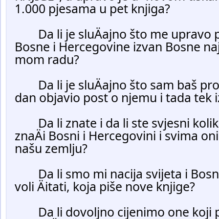
1.000 pjesama u pet knjiga?
	Da li je sluÄajno što me upravo prvi ambasador 
Bosne i Hercegovine izvan Bosne na
mom radu?
	Da li je sluÄajno što sam baš prošle godine na ovaj 
dan objavio post o njemu i tada tek iz
	Da li znate i da li ste svjesni koli
znaÄi Bosni i Hercegovini i svima onim
našu zemlju?
	Da li smo mi nacija svijeta i Bosne i Hercegovine koja 
voli Äitati, koja piše nove knjige?
	Da li dovoljno cijenimo one koji pisanjem knjiga 