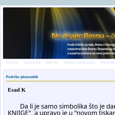
Početna
Aktivnosti
Intervju
Naučna istraživanja
Plemenit
Podrške plemenitih
Esad K
	Da li je samo simbolika što je danas "SVJETSKI DAN 
KNJIGE", a upravo je u "novom tiskanj