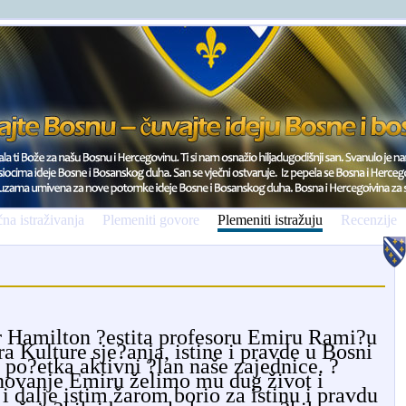
na istraživanja
Plemeniti govore
Plemeniti istražuju
Recenzije
r Hamilton ?estita profesoru Emiru Rami?u
 Kulture sje?anja, istine i pravde u Bosni
 po?etka aktivni ?lan naše zajednice. ?
enovanje Emiru želimo mu dug život i
i dalje istim žarom borio za istinu i pravdu