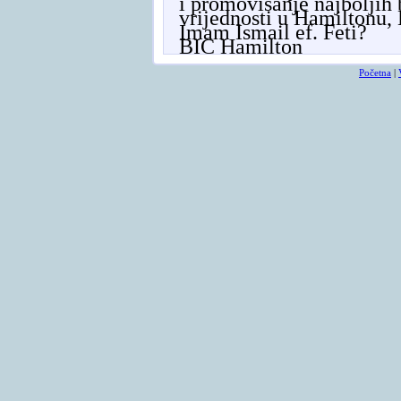
i promovisanje najboljih
vrijednosti u Hamiltonu, 
Imam Ismail ef. Feti?
BIC Hamilton
Početna
|