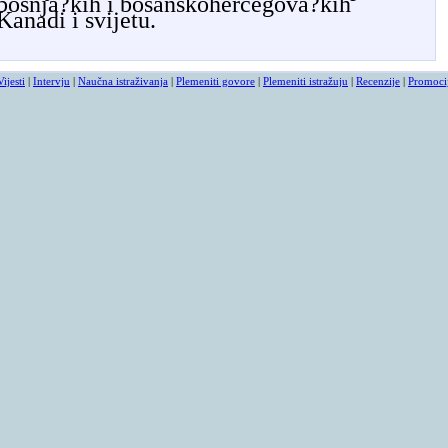
 bošnja?kih i bosanskohercegova?kih
Kanadi i svijetu.
Vijesti
|
Intervju
|
Naučna istraživanja
|
Plemeniti govore
|
Plemeniti istražuju
|
Recenzije
|
Promoci