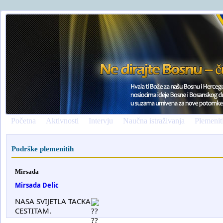
Početna
Aktivnosti
Intervju
Naučna istraživanja
Plemenit
Podrške plemenitih
Mirsada
Mirsada Delic
NASA SVIJETLA TACKA
CESTITAM.