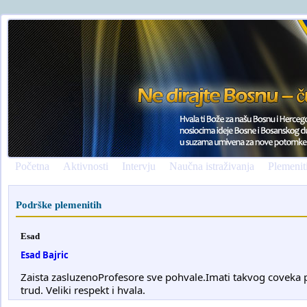
Početna
Aktivnosti
Intervju
Naučna istraživanja
Plemenit
Podrške plemenitih
Esad
Esad Bajric
Zaista zasluzenoProfesore sve pohvale.Imati takvog coveka p
trud. Veliki respekt i hvala.