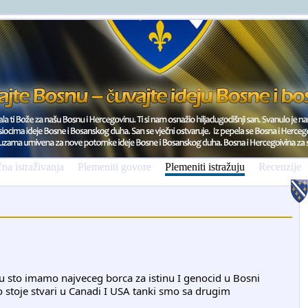
na istraživanja
Plemeniti govore
Plemeniti istražuju
Recenzije
u sto imamo najveceg borca za istinu I genocid u Bosni
 stoje stvari u Canadi I USA tanki smo sa drugim