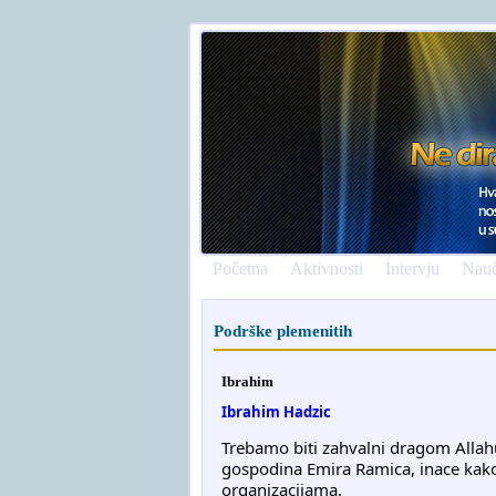
Početna
Aktivnosti
Intervju
Nauč
Podrške plemenitih
Ibrahim
Ibrahim Hadzic
Trebamo biti zahvalni dragom Allah
gospodina Emira Ramica, inace kako
organizacijama.