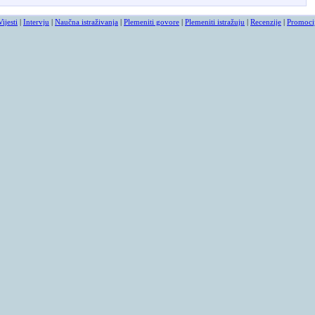
Vijesti
|
Intervju
|
Naučna istraživanja
|
Plemeniti govore
|
Plemeniti istražuju
|
Recenzije
|
Promoci