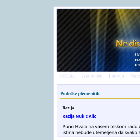
Početna
Aktivnosti
Intervju
Nauč
Podrške plemenitih
Razija
Razija Nukic Alic
Puno Hvala na vasem teskom radu g
istina nebude utemeljena da svako 