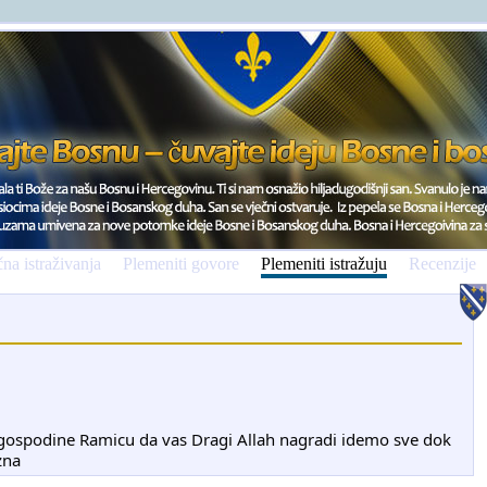
na istraživanja
Plemeniti govore
Plemeniti istražuju
Recenzije
ospodine Ramicu da vas Dragi Allah nagradi idemo sve dok
zna