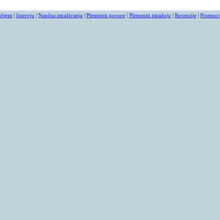
Vijesti
|
Intervju
|
Naučna istraživanja
|
Plemeniti govore
|
Plemeniti istražuju
|
Recenzije
|
Promoci