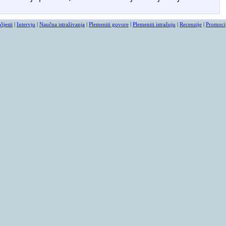
Vijesti
|
Intervju
|
Naučna istraživanja
|
Plemeniti govore
|
Plemeniti istražuju
|
Recenzije
|
Promoci