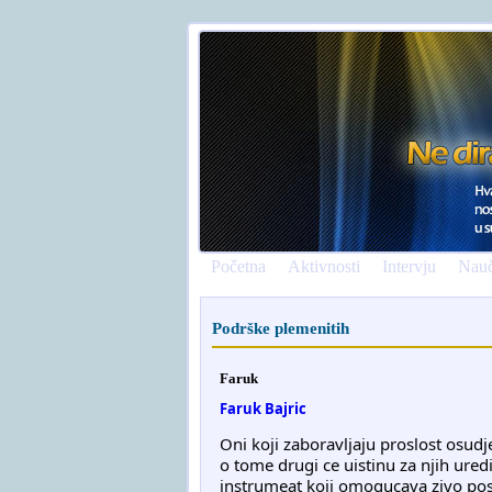
Početna
Aktivnosti
Intervju
Nauč
Podrške plemenitih
Faruk
Faruk Bajric
Oni koji zaboravljaju proslost osudj
o tome drugi ce uistinu za njih uredi
instrumeat koji omogucava zivo posom