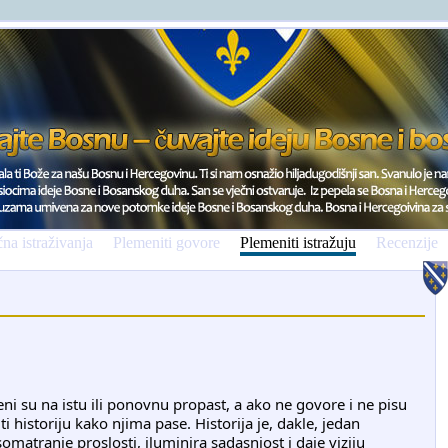
na istraživanja
Plemeniti govore
Plemeniti istražuju
Recenzije
eni su na istu ili ponovnu propast, a ako ne govore i ne pisu
ti historiju kako njima pase. Historija je, dakle, jedan
atranje proslosti, iluminira sadasnjost i daje viziju