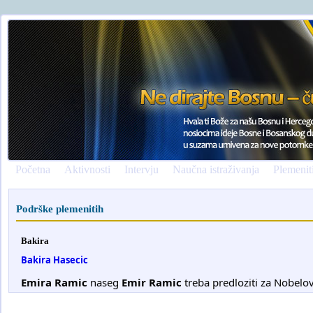
Početna
Aktivnosti
Intervju
Naučna istraživanja
Plemenit
Podrške plemenitih
Bakira
Bakira Hasecic
Emira Ramic
naseg
Emir Ramic
treba predloziti za Nobel