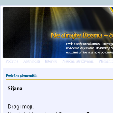
Početna
Aktivnosti
Intervju
Naučna istraživanja
Plemenit
Podrške plemenitih
Sijana
Dragi moji,