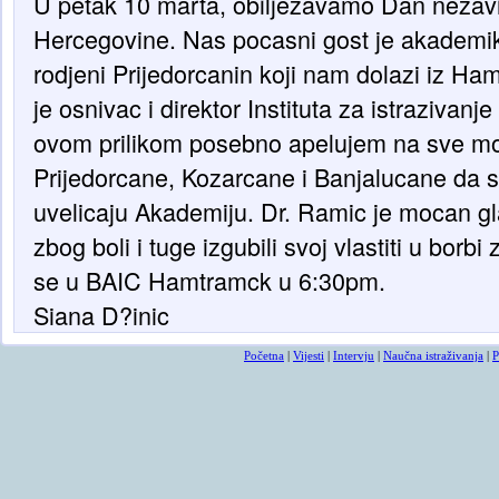
U petak 10 marta, obiljezavamo Dan nezavi
Hercegovine. Nas pocasni gost je akademik 
rodjeni Prijedorcanin koji nam dolazi iz Ha
je osnivac i direktor Instituta za istrazivan
ovom prilikom posebno apelujem na sve mo
Prijedorcane, Kozarcane i Banjalucane da 
uvelicaju Akademiju. Dr. Ramic je mocan gl
zbog boli i tuge izgubili svoj vlastiti u borbi
se u BAIC Hamtramck u 6:30pm.
Siana D?inic
Početna
|
Vijesti
|
Intervju
|
Naučna istraživanja
|
P