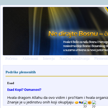
Početna
Aktivnosti
Intervju
Naučna istraživanja
Plemenit
Podrške plemenitih
Esad
Esad Kopi? Osmanovi?
Hvala dragom Allahu da ovo vidim i pro?itam i hvala organiz
Znanje je u jedinstvu onih koji okupljaju