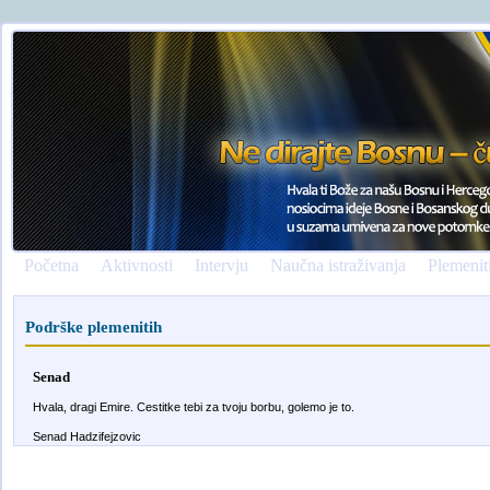
Početna
Aktivnosti
Intervju
Naučna istraživanja
Plemenit
Podrške plemenitih
Senad
Hvala, dragi Emire. Cestitke tebi za tvoju borbu, golemo je to.
Senad Hadzifejzovic