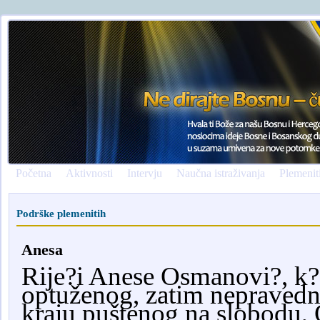
Početna
Aktivnosti
Intervju
Naučna istraživanja
Plemenit
Podrške plemenitih
Anesa
Rije?i Anese Osmanovi?, k
optuženog, zatim nepravedn
kraju puštenog na slobodu