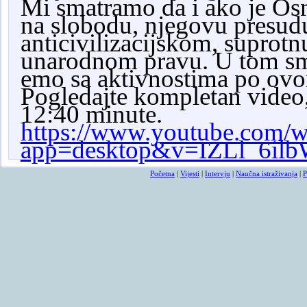
Mi smatramo da i ako je Os
na slobodu, njegovu presud
anticivilizacijskom, suprot
unarodnom pravu. U tom smi
emo sa aktivnostima po ovo
Pogledajte kompletan video,
12:40 minute.
https://www.youtube.com/w
app=desktop&v=IZLl_6ilb
Početna
|
Vijesti
|
Intervju
|
Naučna istraživanja
|
P