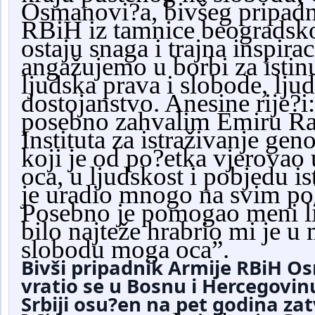
Osmanovi?a, bivšeg pripadn
RBiH iz tamnice beogradsko
ostaju snaga i trajna inspirac
angažujemo u borbi za istin
ljudska prava i slobode, lju
dostojanstvo. Anesine rije?i
posebno zahvalim Emiru Ra
Instituta za istraživanje ge
koji je od po?etka vjerovao
oca, u ljudskost i pobjedu is
je uradio mnogo na svim po
Posebno je pomogao meni li
bilo najteže hrabrio mi je u
slobodu moga oca”.
Bivši pripadnik Armije RBiH 
vratio se u Bosnu i Hercegovinu
Srbiji osu?en na pet godina zat