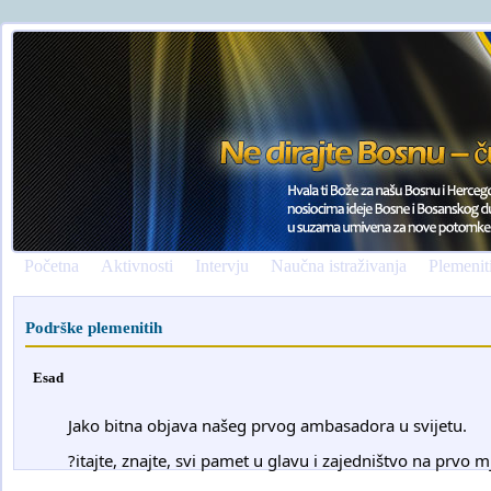
Početna
Aktivnosti
Intervju
Naučna istraživanja
Plemenit
Podrške plemenitih
Esad
	Jako bitna objava našeg prvog ambasadora u svijetu.
	?itajte, znajte, svi pamet u glavu i zajedništvo na prvo m