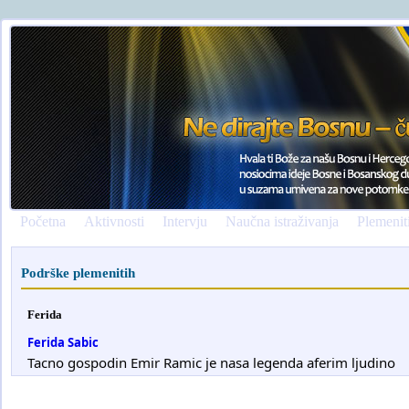
Početna
Aktivnosti
Intervju
Naučna istraživanja
Plemenit
Podrške plemenitih
Ferida
Ferida Sabic
Tacno gospodin Emir Ramic je nasa legenda aferim ljudino