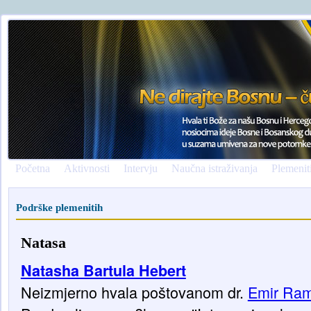
Početna
Aktivnosti
Intervju
Naučna istraživanja
Plemenit
Podrške plemenitih
Natasa
Natasha Bartula Hebert
Neizmjerno hvala poštovanom dr.
Emir Ram