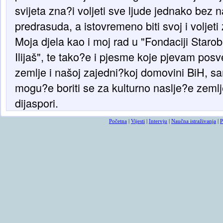
svijeta zna?i voljeti sve ljude jednako bez n
predrasuda, a istovremeno biti svoj i voljeti
Moja djela kao i moj rad u "Fondaciji Staro
Ilijaš", te tako?e i pjesme koje pjevam po
zemlje i našoj zajedni?koj domovini BiH, s
mogu?e boriti se za kulturno naslje?e zemlj
dijaspori.
Početna
|
Vijesti
|
Intervju
|
Naučna istraživanja
|
P