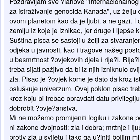
Pozdravljam sve ?lanove ''Internacionalnog 
za istraživanje genocida Kanada'', uz želju
ovom planetom kao da je ljubi, a ne gazi. I 
zemlju iz koje je iznikao, jer druge i ljepše
Suština pisca se sastoji u želji za stvaranj
odjeka u javnosti, kao i tragove našeg post
u besmrtnost ?ovjekovih djela i rije?i. Rije
treba sijati pažjivo da bi iz njih izniknulo cv
zla. Pisac je ?ovjek kome je dato da kroz i
osluškuje univerzum. Ovaj poklon pisac treb
kroz koju bi trebao opravdati datu privilegiju
dobrobit ?ovje?anstva.
Mi ne možemo promijeniti logiku i zakone p
ni zakone dvojnosti: zla i dobra; mržnje i lj
protiv zla u svijetu i tako ga u?initi boljim 