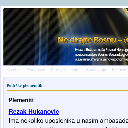
Početna
Aktivnosti
Intervju
Naučna istraživanja
Plemenit
Podrške plemenitih
Plemeniti
Rezak Hukanovic
Ima nekoliko uposlenika u nasim ambasadam