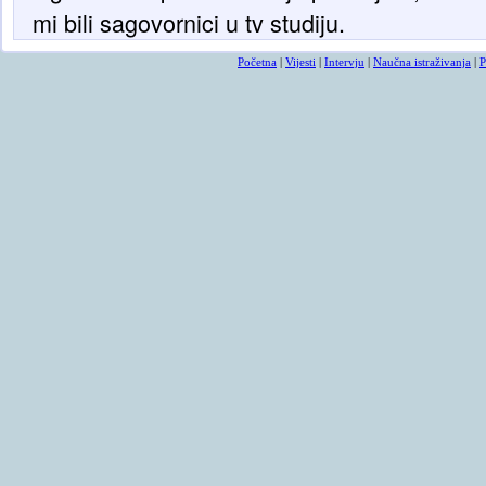
mi bili sagovornici u tv studiju.
Početna
|
Vijesti
|
Intervju
|
Naučna istraživanja
|
P