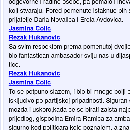
odgovorne i radine osobe, pa pomalo i ino
koji stvaraju. Pored pomenute istaknuo bih
prijatelje Daria Novalica i Erola Avdovica.
Jasmina Colic
Rezak Hukanovic
Sa svim respektom prema pomenutoj dvojici
bio fantastican ambasador sviju nas u dija
tice.
Rezak Hukanovic
Jasmina Colic
To se potpuno slazem, i bio bi mnogo bolji o
iskljucivo po partijskoj pripadnosti. Sigura
mozda i uskoro,kada ce se birati zaista najb
prijedlog, gispodina Emira Ramica za amba
sigurno kod politicara koje poznajem, a zn