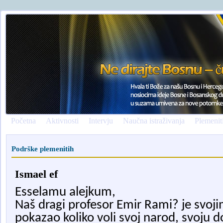
Početna
Aktivnosti
Intervju
Naučna istraživanja
Plemenit
Podrške plemenitih
Ismael ef
Esselamu alejkum,
Naš dragi profesor Emir Rami? je svo
pokazao koliko voli svoj narod, svoju 