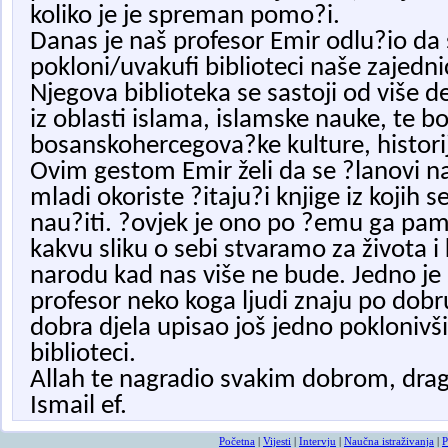
koliko je je spreman pomo?i.
Danas je naš profesor Emir odlu?io da 
pokloni/uvakufi biblioteci naše zajedn
Njegova biblioteka se sastoji od više de
iz oblasti islama, islamske nauke, te bo
bosanskohercegova?ke kulture, historije
Ovim gestom Emir želi da se ?lanovi n
mladi okoriste ?itaju?i knjige iz koji
nau?iti. ?ovjek je ono po ?emu ga pamt
kakvu sliku o sebi stvaramo za života i
narodu kad nas više ne bude. Jedno je 
profesor neko koga ljudi znaju po dobru
dobra djela upisao još jedno poklonivši
biblioteci.
Allah te nagradio svakim dobrom, drag
Ismail ef.
Početna
|
Vijesti
|
Intervju
|
Naučna istraživanja
|
P