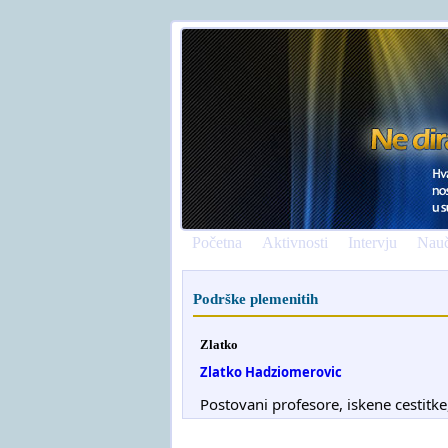
Početna
Aktivnosti
Intervju
Nauč
Podrške plemenitih
Zlatko
Zlatko Hadziomerovic
Postovani profesore, iskene cestitke, 