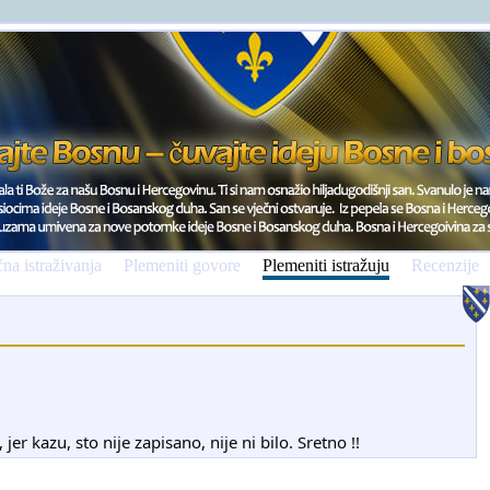
na istraživanja
Plemeniti govore
Plemeniti istražuju
Recenzije
jer kazu, sto nije zapisano, nije ni bilo. Sretno !!