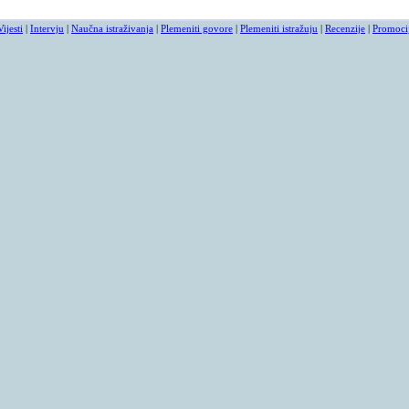
Vijesti
|
Intervju
|
Naučna istraživanja
|
Plemeniti govore
|
Plemeniti istražuju
|
Recenzije
|
Promoci