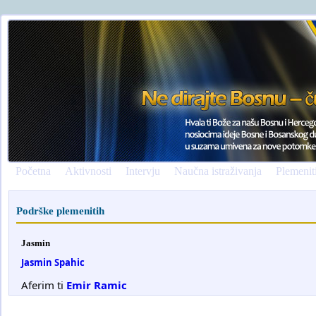
Početna
Aktivnosti
Intervju
Naučna istraživanja
Plemenit
Podrške plemenitih
Jasmin
Jasmin Spahic
Aferim ti
Emir Ramic