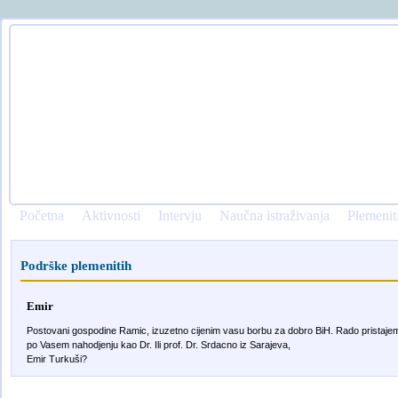
Početna
Aktivnosti
Intervju
Naučna istraživanja
Plemenit
Podrške plemenitih
Emir
Postovani gospodine Ramic, izuzetno cijenim vasu borbu za dobro BiH. Rado pristajem d
po Vasem nahodjenju kao Dr. Ili prof. Dr. Srdacno iz Sarajeva,
Emir Turkuši?