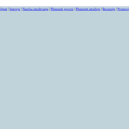
Vijesti
|
Intervju
|
Naučna istraživanja
|
Plemeniti govore
|
Plemeniti istražuju
|
Recenzije
|
Promoci