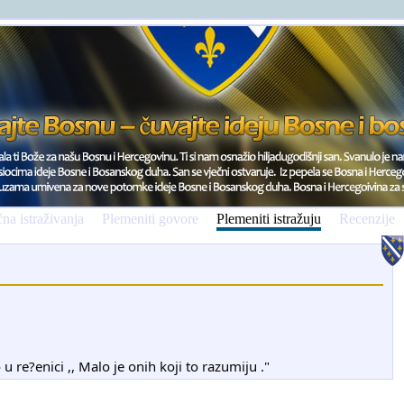
na istraživanja
Plemeniti govore
Plemeniti istražuju
Recenzije
 u re?enici ,, Malo je onih koji to razumiju ."