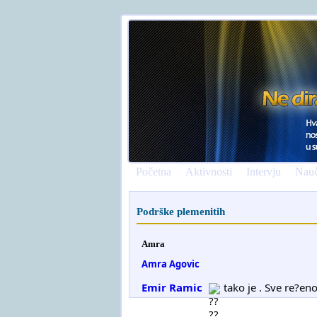
Početna
Aktivnosti
Intervju
Nauč
Podrške plemenitih
Amra
Amra Agovic
Emir Ramic
tako je . Sve re?eno