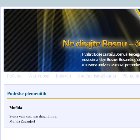
Početna
Aktivnosti
Intervju
Naučna istraživanja
Plemenit
Podrške plemenitih
Mufida
Svaka vam cast, nas dragi Emire.
Mufida Zaganjori