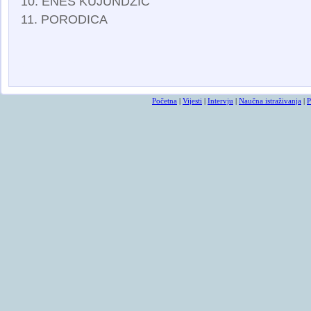
10. ENES KUJUNDZIC
11. PORODICA
Osmrtnicama ba
Početna
|
Vijesti
|
Intervju
|
Naučna istraživanja
|
P