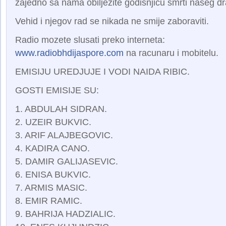
zajedno sa nama obiljezite godisnjicu smrti n
aseg dr
Vehid i njegov rad se nikada ne smije zaboraviti.
Radio mozete slusati preko interneta:
www.radiobhdijaspore.com
na racunaru i mobitelu.
EMISIJU UREDJUJE I VODI NAIDA RIBIC.
GOSTI EMISIJE SU:
1. ABDULAH SIDRAN.
2. UZEIR BUKVIC.
3. ARIF ALAJBEGOVIC.
4. KADIRA CANO.
5. DAMIR GALIJASEVIC.
6. ENISA BUKVIC.
7. ARMIS MASIC.
8. EMIR RAMIC.
9. BAHRIJA HADZIALIC.