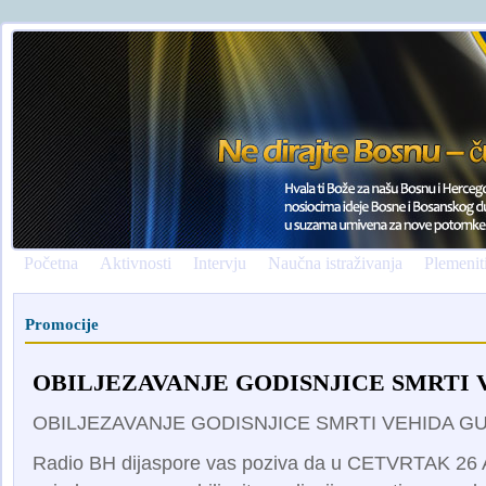
Početna
Aktivnosti
Intervju
Naučna istraživanja
Plemenit
Promocije
OBILJEZAVANJE GODISNJICE SMRTI 
OBILJEZAVANJE GODISNJICE SMRTI VEHIDA G
Radio BH dijaspore vas poziva da u CETVRTAK 26