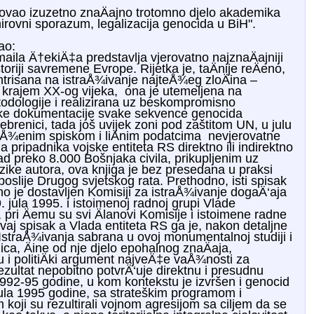
tovao izuzetno znaÄajno trotomno djelo akademika
rovni sporazum, legalizacija genocida u BiH".
ao:
aila Ä†ekiÄ‡a predstavlja vjerovatno najznaÄajniji
oriji savremene Evrope. Rijetka je, taÄnije reÄeno,
ntrisana na istraÅ¾ivanje najteÅ¾eg zloÄina –
 krajem XX-og vijeka, ona je utemeljena na
todologije i realizirana uz beskompromisno
ske dokumentacije svake sekvence genocida
renici, tada još uvijek zoni pod zaštitom UN, u julu
Å¾enim spiskom i liÄnim podatcima nevjerovatne
 pripadnika vojske entiteta RS direktno ili indirektno
ad preko 8.000 Bošnjaka civila, prikupljenim uz
zike autora, ova knjiga je bez presedana u praksi
poslije Drugog svjetskog rata. Prethodno, isti spisak
no je dostavljen Komisiji za istraÅ¾ivanje dogaÄ‘aja
. jula 1995. i istoimenoj radnoj grupi Vlade
pri Äemu su svi Älanovi Komisije i istoimene radne
vaj spisak a Vlada entiteta RS ga je, nakon detaljne
. IstraÅ¾ivanja sabrana u ovoj monumentalnoj studiji i
ca, Äine od nje djelo epohalnog znaÄaja,
 i politiÄki argument najveÄ‡e vaÅ¾nosti za
zultat nepobitno potvrÄ‘uje direktnu i presudnu
92-95 godine, u kom kontekstu je izvršen i genocid
ula 1995 godine, sa strateškim programom i
 koji su rezultirali vojnom agresijom sa ciljem da se