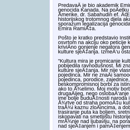
PredavaÄ je bio akademik Emir
genocida Kanada. Na poÄetku 
Amerike, dr. Sabahudin ef. ÄŒe
historijskog trotomnog djela 
sporazum legalizacija genocid
Emira RamiÄ‡a.
Pošto je kratko predstavio Ins
osvrtom na akciju oko peticij
kriviÄno gonjenje negatora ge
kulture sjeÄ‡anja. IzmeÄ‘u ost
"Kultura mira je promicanje kul
pobijedila ravnodušnost. Mi zna
kulture sjeÄ‡anja. Mir nije vlas
pojedinca. Mir ne znaÄi samood
pojedinca, porodice, zajednice,
beskompromisnoj borbi za istin
ako to Å¾elimo. Moj motiv borbe
drugaÄijeg, nego oslobaÄ‘anj
ime bolje buduÄ‡nosti naroda i
Å¾rtve od straha pomoÄ‡u kult
traÅ¾i kaznu zloÄincima, a dob
trasiranje puta ka boljem, sr
iskopavati na smetljištu histori
mrÅ¾nje nad ljubavlju, na por
nad sjeÄ‡anjem i pamÄ‡enjem