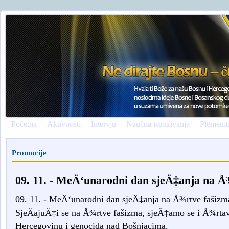
Početna
Aktivnosti
Intervju
Naučna istraživanja
Plemenit
Promocije
09. 11. - MeÄ‘unarodni dan sjeÄ‡anja na Å
09. 11. - MeÄ‘unarodni dan sjeÄ‡anja na Å¾rtve fašizm
SjeÄajuÄ‡i se na Å¾rtve fašizma, sjeÄ‡amo se i Å¾rtav
Hercegovinu i genocida nad Bošnjacima.