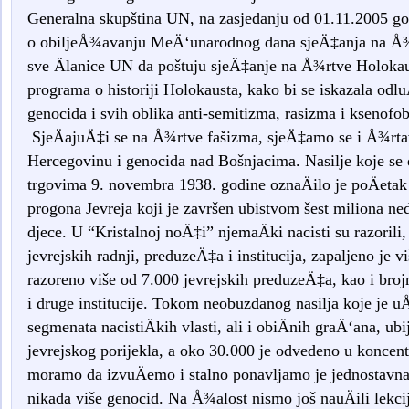
Generalna skupština UN, na zasjedanju od 01.11.2005 god
o obiljeÅ¾avanju MeÄ‘unarodnog dana sjeÄ‡anja na Å¾r
sve Älanice UN da poštuju sjeÄ‡anje na Å¾rtve Holokau
programa o historiji Holokausta, kako bi se iskazala odluÄ
genocida i svih oblika anti-semitizma, rasizma i ksenofo
SjeÄajuÄ‡i se na Å¾rtve fašizma, sjeÄ‡amo se i Å¾rtav
Hercegovinu i genocida nad Bošnjacima. Nasilje koje se
trgovima 9. novembra 1938. godine oznaÄilo je poÄet
progona Jevreja koji je završen ubistvom šest miliona 
djece. U “Kristalnoj noÄ‡i” njemaÄki nacisti su razorili, u
jevrejskih radnji, preduzeÄ‡a i institucija, zapaljeno je 
razoreno više od 7.000 jevrejskih preduzeÄ‡a, kao i brojn
i druge institucije. Tokom neobuzdanog nasilja koje je 
segmenata nacistiÄkih vlasti, ali i obiÄnih graÄ‘ana, ub
jevrejskog porijekla, a oko 30.000 je odvedeno u koncen
moramo da izvuÄemo i stalno ponavljamo je jednostavna 
nikada više genocid. Na Å¾alost nismo još nauÄili lekci