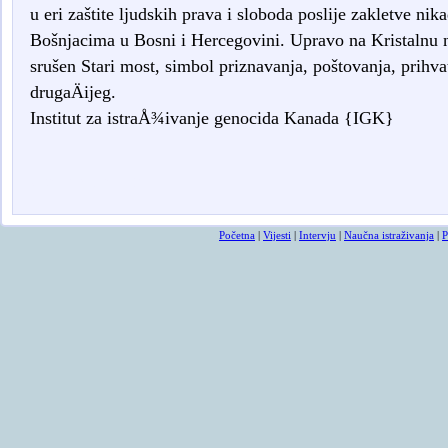
u eri zaštite ljudskih prava i sloboda poslije zakletve ni
Bošnjacima u Bosni i Hercegovini. Upravo na Kristalnu 
srušen Stari most, simbol priznavanja, poštovanja, prihvat
drugaÄijeg.
Institut za istraÅ¾ivanje genocida Kanada {IGK}
Osmrtnicama ba
Početna
|
Vijesti
|
Intervju
|
Naučna istraživanja
|
P