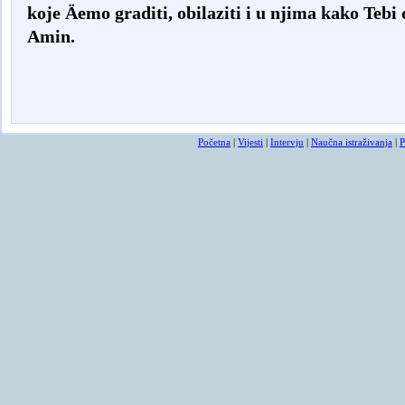
koje Äemo graditi, obilaziti i u njima kako Tebi
Amin.
Osmrtnicama ba
Početna
|
Vijesti
|
Intervju
|
Naučna istraživanja
|
P