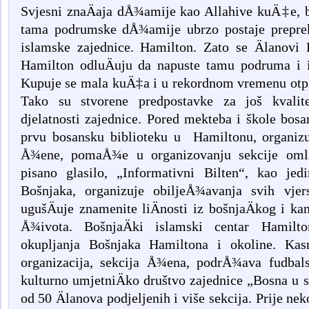
Svjesni znaÄaja dÅ¾amije kao Allahive kuÄ‡e, be
tama podrumske dÅ¾amije ubrzo postaje preprek
islamske zajednice. Hamilton. Zato se Älanovi 
Hamilton odluÄuju da napuste tamu podruma i 
Kupuje se mala kuÄ‡a i u rekordnom vremenu otpl
Tako su stvorene predpostavke za još kvalitet
djelatnosti zajednice. Pored mekteba i škole bosa
prvu bosansku biblioteku u Hamiltonu, organizuj
Å¾ene, pomaÅ¾e u organizovanju sekcije omla
pisano glasilo, „Informativni Bilten“, kao jed
Bošnjaka, organizuje obiljeÅ¾avanja svih vjer
ugušÄuje znamenite liÄnosti iz bošnjaÄkog i k
Å¾ivota. BošnjaÄki islamski centar Hamilto
okupljanja Bošnjaka Hamiltona i okoline. Kas
organizacija, sekcija Å¾ena, podrÅ¾ava fudbals
kulturno umjetniÄko društvo zajednice „Bosna u sr
od 50 Älanova podjeljenih i više sekcija. Prije ne