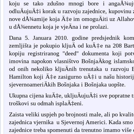
koju se tako zdušno mnogi bore i angaÅ¾uj
odluÄujuÄ‡i korak u razvoju zajednice, kupovinu 
nove dÅ¾amije koja Ä‡e im omoguÄiti uz Allah
u dÅ¾ennetu koja je vjeÄna i ne prolazi.
Dana 5. Januara 2010. godine predsjednik ko
zemljišta je pokupio kljuÄ od kuÄ‡e na 208 Bart
kopiju registriranog "deed" dokumenta koji po
imovina napokon vlasništvo BošnjaÄkog islamsko
od onih nekoliko kljuÄnih trenutaka u razvoju 
Hamilton koji Ä‡e zasigurno uÄ‡i u našu historiju,
sjevernoameriÄkih Bošnjaka i Bošnjaka uopšte.
Ukupna cijena kuÄ‡e, ukljuÄujuÄ‡i sve popratne t
troškovi su odmah isplaÄ‡eni.
Zaista veliki uspjeh po brojnosti male, ali po kvali
zajednica vjernika u Sjevernoj Americi. Kada smo 
zajednice treba spomenuti da trenutno imamo više o