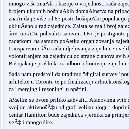
mnogo više znaÄ‡i i kazuje o vrijednosti rada zajed
brojem ukupnih bošnjaÄkih domaÄinstva na pripa
znaÄi da je više od 85 posto bošnjaÄke populacij
ukljuÄeno u rad zajednice. Zaista se mali broj zaj
šire moÅ¾e pohvaliti sa ovim. Ovo je postignuto 
zadatkom na samom poÄetku organizovanja zajed
transparentnošÄu rada i djelovanja zajednice i vel
volontiranjem za zajednicu od strane clanova svih 
Bošnjaka je prošlo kroz odbore i komisije zajednic
Sada nam predstoji da uradimo "digital survey" 
arhitekte u Torontu te po finalizaciji arhitektons
za "merging i rezoning" u opštini.
Å½elim se ovom priliko zahvaliti Älanovima svih 
svojom aktivnošÄ‡u odigrali veliku ulogu i doprini
centar Hamilton bude zajednica vjernika za primje
veÄ‡ i mnogo šire.