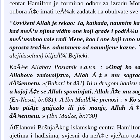
centar Hamilton je formirao odbor za izradu Mon
odbora Ä‡e imati teÅ¾ak zadatak da obuhvate sve a
"Uzvišeni Allah je rekao: Ja, katkada, naumim kaz
kad meÄ‘u njima vidim one koji grade i podiÅ¾u 
meÄ‘usobno vole radi Mene, kao i one koji rano u
oprosta traÅ¾e, odustanem od naumljene kazne. 
alejhisselam) biljeÅ¾i Bejheki.
KaÅ¾e Allahov Poslanik s.a.v.s. :
»Onaj ko sa
Allahovo zadovoljstvo, Allah Ä‡e mu sagrad
dÅ¾ennetu. »
(Buhari br.431
)
Ili u drugom hadisu
:
u kojoj Ä‡e se Allah spominjati, Allah Ä‡e mu s
(En-Nesai, br.681).
A Ibn MadÅ¾e prenosi :
« Ko s
kao ptiÄje gnijezdo ili još manje, Allah
dÅ¾ennetu. »
(Ibn Madze, br.730)
ÄŒlanovi BošnjaÄkog islamskog centra Hamilto
ajetima i hadisima, svjesni da neÄ‡e vjeÄno os