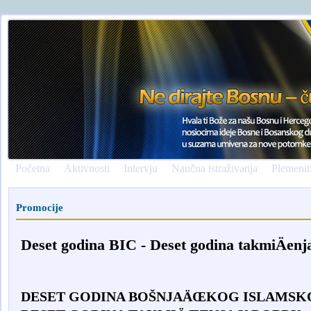
Početna
Aktivnosti
Intervju
Naučna istraživanja
Plemenit
Promocije
Deset godina BIC - Deset godina takmiÄenj
DESET GODINA BO
Š
NJA
ÄŒ
KOG ISLAMSK