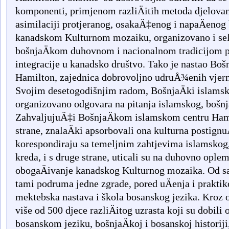
komponenti
,
primjenom
razli
Ä
itih
metoda
djelova
asimilaciji
protjeranog
,
osaka
Ä‡
enog
i
napa
Ä
enog
kanadskom
Kulturnom
mozaiku
,
organizovano
i
se
bo
š
nja
Ä
kom
duhovnom
i
nacionalnom
tradicijom
integracije
u
kanadsko
dru
š
tvo
. Tako je nastao Boš
Hamilton, zajednica dobrovoljno udruÅ¾enih vjern
Svojim desetogodišnjim radom, BošnjaÄki islamsk
organizovano odgovara na pitanja islamskog, bošnja
ZahvaljujuÄ‡i BošnjaÄkom islamskom centru Hamil
strane, znalaÄki apsorbovali ona kulturna postign
korespondiraju sa temeljnim zahtjevima islamskog
kreda, i s druge strane, uticali su na duhovno oplem
obogaÄivanje kanadskog Kulturnog mozaika. Od sa
tami podruma jedne zgrade, pored uÄenja i prakti
mektebska nastava i škola bosanskog jezika. Kroz o
više od 500 djece razliÄitog uzrasta koji su dobili
bosanskom jeziku, bošnjaÄkoj i bosanskoj historiji, 