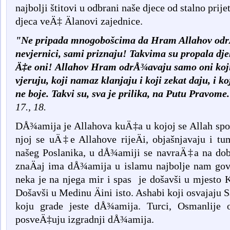
najbolji štitovi u odbrani naše djece od stalno prije
djeca veÄ‡ Älanovi zajednice.
"
Ne
pripada
mnogobo
š
cima
da
Hram
Allahov
odr
nevjernici
,
sami
priznaju
!
Takvima
su
propala
dje
Ä‡
e
oni
!
Allahov
Hram
odr
Å¾
avaju
samo
oni
koj
vjeruju
,
koji
namaz
klanjaju
i
koji
zekat
daju
,
i
ko
ne
boje
.
Takvi su, sva je prilika, na Putu Pravome
17., 18.
DÅ¾amija je Allahova kuÄ‡a u kojoj se Allah spom
njoj se uÄ‡e Allahove rijeÄi, objašnjavaju i tu
našeg Poslanika, u dÅ¾amiji se navraÄ‡a na dob
znaÄaj ima dÅ¾amija u islamu najbolje nam govo
neka je na njega mir i spas je došavši u mjesto
Došavši u Medinu Äini isto. Ashabi koji osvajaju S
koju grade jeste dÅ¾amija. Turci, Osmanlije
posveÄ‡uju izgradnji dÅ¾amija.