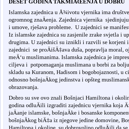
DESET GODINA TAKMI
ÄŒ
ENJA U DOBRU
Islamska zajednica u
Å¾
ivotu vjernika ima dru
š
tv
ogromnog zna
Ä
enja
.
Zajednica
vjernika
sjedinjuju
i
umove
,
rje
š
ava
probleme
.
U
zajednici
se
manifes
Iz
islamske
zajednica
su
zasjenile
zrake
svjetla
i
up
drugima
.
U
zajednici
su
iznikli
i
razvili
se
korjeni
zajednici
se
pro
Ä
i
šÄ‡
ava
du
š
a
,
popravlja
moral
,
o
me
Ä‘
u
muslimanima
.
Islamska
zajednica
je
impres
ciljeva
i
potpomaganja
muslimana
u
borbi
za
bolj
skladu
sa
Kuranom
,
Hadisom
i
bogobojaznosti
,
u
c
odnosno bošnjaÄkog jedinstva i opšteg muslimans
obrazovanja.
Dobro
su
sve
ovo
znali
Bo
š
njaci
Hamiltona
i
okoli
godina
odlu
Ä
ili
izgraditi
zajednicu
vjernika
koja
Ä
ja
Ä
anje
islamske
,
bo
š
nja
Ä
ke
i
bosanske
komponen
bo
š
nja
Ä
kog
bi
Ä‡
a
iz
njegove
jedine
domovine
,
Bo
Hamiltona
i
okoline
su
dobrovoljno
odlu
Ä
ili
da
se