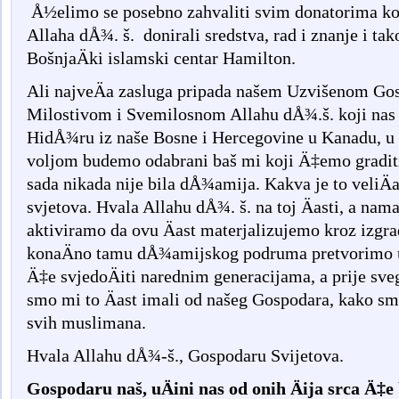
Å½elimo se posebno zahvaliti svim donatorima koj
Allaha dÅ¾. š. donirali sredstva, rad i znanje i tak
BošnjaÄki islamski centar Hamilton.
Ali najveÄa zasluga pripada našem Uzvišenom Gos
Milostivom i Svemilosnom Allahu dÅ¾.š. koji nas j
HidÅ¾ru iz naše Bosne i Hercegovine u Kanadu, u
voljom budemo odabrani baš mi koji Ä‡emo gradit
sada nikada nije bila dÅ¾amija. Kakva je to veliÄ
svjetova. Hvala Allahu dÅ¾. š. na toj Äasti, a nama
aktiviramo da ovu Äast materjalizujemo kroz izg
konaÄno tamu dÅ¾amijskog podruma pretvorimo u
Ä‡e svjedoÄiti narednim generacijama, a prije sve
smo mi to Äast imali od našeg Gospodara, kako smo 
svih muslimana.
Hvala Allahu dÅ¾-š., Gospodaru Svijetova.
Gospodaru naš, uÄini nas od onih Äija srca Ä‡e 