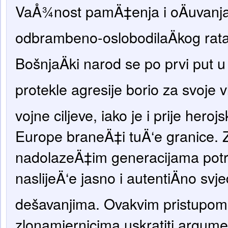
VaÅ¾nost pamÄ‡enja i oÄuvanja
odbrambeno-oslobodilaÄkog rat
BošnjaÄki narod se po prvi put u 
protekle agresije borio za svoje vla
vojne ciljeve, iako je i prije heroj
Europe braneÄ‡i tuÄ‘e granice. 
nadolazeÄ‡im generacijama potre
naslijeÄ‘e jasno i autentiÄno svj
dešavanjima. Ovakvim pristupom
zlonamjernicima uskratiti argumen