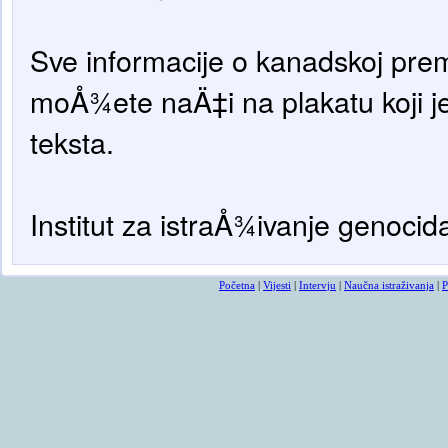
Sve informacije o kanadskoj premi
moÅ¾ete naÄ‡i na plakatu koji je
teksta.
Institut za istraÅ¾ivanje genoci
Početna
|
Vijesti
|
Intervju
|
Naučna istraživanja
|
P