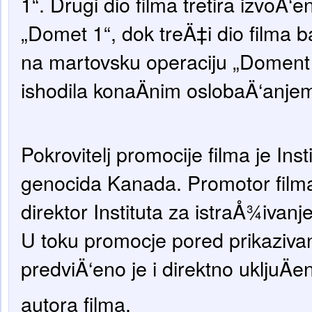
1“. Drugi dio filma tretira izvoÄ‘e
„Domet 1“, dok treÄ‡i dio filma ba
na martovsku operaciju „Doment 2
ishodila konaÄnim oslobaÄ‘anje
Pokrovitelj promocije filma je Inst
genocida Kanada. Promotor film
direktor Instituta za istraÅ¾iva
U toku promocje pored prikazivan
predviÄ‘eno je i direktno ukljuÄ
autora filma.