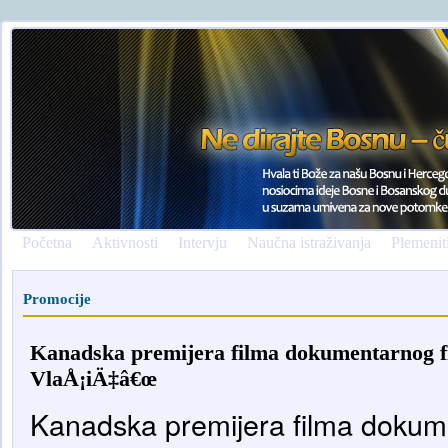
Početna
Aktivnosti
Intervju
Naučna istraživanja
Plemenit
Promocije
Kanadska premijera filma dokumentarnog f
VlaÅ¡iÄ‡â€œ
Kanadska premijera filma dokum