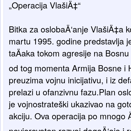
„Operacija VlašiÄ‡“
Bitka za oslobaÄ‘anje VlašiÄ‡a k
martu 1995. godine predstavlja 
taÄaka tokom agresije na Bosnu 
od tog momenta Armija Bosne i 
preuzima vojnu inicijativu, i iz de
prelazi u ofanzivnu fazu.Plan os
je vojnostrateški ukazivao na go
akciju. Ova operacija po mnogo Ä
nevjerovatan razvoj dogaÄ‘aja i r