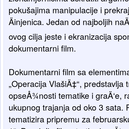
pokušajima manipulacije i prekraja
Äinjenica. Jedan od najboljih naÄ
ovog cilja jeste i ekranizacija sp
dokumentarni film.
Dokumentarni film sa elementima
„Operacija VlašiÄ‡“, predstavlja t
opseÅ¾nosti tematike i graÄ‘e, raÄ
ukupnog trajanja od oko 3 sata. P
tematizira pripremu za februars