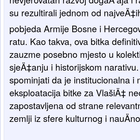
su rezultirali jednom od najveÄ‡ih
pobjeda Armije Bosne i Hercegov
ratu. Kao takva, ova bitka defini
zauzme posebno mjesto u kolek
sjeÄ‡anju i historijskom narativu.
spominjati da je institucionalna i
eksploatacija bitke za VlašiÄ‡ n
zapostavljena od strane relevantn
zemlji iz sfere kulturnog i nauÄ