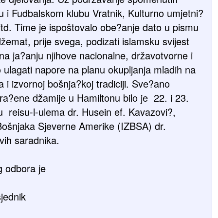
šku i Fudbalskom klubu Vratnik, Kulturno umjetni?
td. Time je ispoštovalo obe?anje dato u pismu
žemat, prije svega, podizati islamsku svijest
i na ja?anju njihove nacionalne, državotvorne i
no ulagati napore na planu okupljanja mladih na
 i izvornoj bošnja?koj tradiciji. Sve?ano
a?ene džamije u Hamiltonu bilo je 22. i 23.
u reisu-l-ulema dr. Husein ef. Kavazovi?,
 Bošnjaka Sjeverne Amerike (IZBSA) dr.
vih saradnika.
 odbora je
jednik