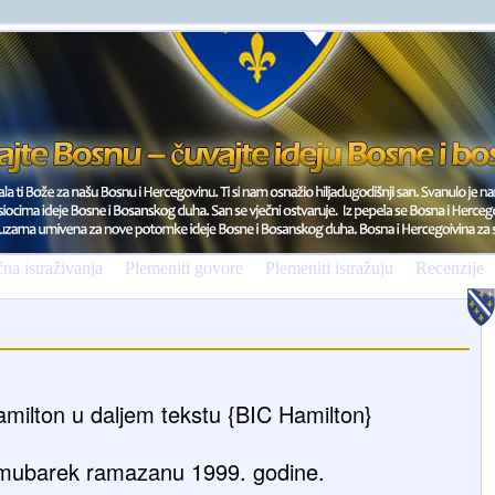
na istraživanja
Plemeniti govore
Plemeniti istražuju
Recenzije
amilton u daljem tekstu {BIC Hamilton}
 mubarek ramazanu 1999. godine.