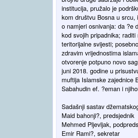
institucija, pružalo je podr
kom društvu Bosna u srcu, i
o namjeri osnivanja: da ?e d
kod svojih pripadnika; radit
teritorijalne svijesti; poseb
zdravim vrijednostima islama
otvorenje potpuno novo sagr
juni 2018. godine u prisustv
muftija Islamske zajednice
Sabahudin ef. ?eman i njiho
Sadašnji sastav džematskog
Maid bahonji?, predsjednik
Mehmed Pljevljak, podpreds
Emir Rami?, sekretar