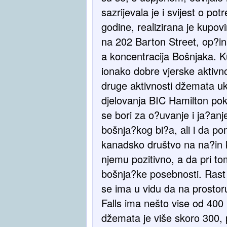
sazrijevala je i svijest o po
godine, realizirana je kupo
na 202 Barton Street, op?ina
a koncentracija Bošnjaka. Ku
ionako dobre vjerske aktivno
druge aktivnosti džemata uk
djelovanja BIC Hamilton po
se bori za o?uvanje i ja?a
bošnja?kog bi?a, ali i da p
kanadsko društvo na na?in k
njemu pozitivno, a da pri t
bošnja?ke posebnosti. Rast
se ima u vidu da na prostor
Falls ima nešto vise od 400
džemata je više skoro 300, p