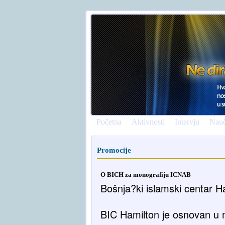
Početna
Aktivnosti
Intervju
Nauč
Promocije
O BICH za monografiju ICNAB
Bošnja?ki islamski centar H
BIC Hamilton je osnovan u