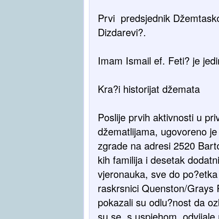
Prvi predsjednik Džemtasko
Dizdarevi?.
Imam Ismail ef. Feti? je je
Kra?i historijat džemata
Poslije prvih aktivnosti u 
džematlijama, ugovoreno je
zgrade na adresi 2520 Barto
kih familija i desetak dodat
vjeronauka, sve do po?etka 
raskrsnici Quenston/Grays 
pokazali su odlu?nost da oz
su se, s uspjehom, odvijale 