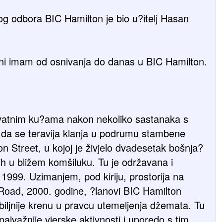
g odbora BIC Hamilton je bio u?itelj Hasan
dini imam od osnivanja do danas u BIC Hamilton.
privatnim ku?ama nakon nekoliko sastanaka s
 da se teravija klanja u podrumu stambene
n Street, u kojoj je živjelo dvadesetak bošnja?
nih u bližem komšiluku. Tu je održavana i
1999. Uzimanjem, pod kiriju, prostorija na
Road, 2000. godine, ?lanovi BIC Hamilton
biljnije krenu u pravcu utemeljenja džemata. Tu
najvažnije vjerske aktivnosti i uporedo s tim