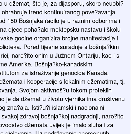
no u džemat, što je, za dijasporu, skoro neuobi?
, ohrabruje trend kontinuiranog pove?avanja
d 150 Bošnjaka radilo je u raznim odborima i
tina djece poha?alo mektepsku nastavu i školu
ake godine organizira brojne manifestacije i
blioteka. Pored tijesne suradnje s bošnja?kim
ci, naro?ito onim u Južnom Ontariju, kao i s
rne Amerike, Bošnja?ko-kanadskim
titutom za istraživanje genocida Kanada,
 džemata i kooperacije s lokalnim džematima, tj.
ovanja. Svojom aktivnoš?u tokom proteklih
o je da džemat u životu vjernika ima društvenu
 zna?aja. Isti?u?i islamski i nacionalni
j svakoj zdravoj bošnja?koj nadgradnji, naro?ito
ovodstvo džemata uvijek je imalo sluha i za
ike djelovanja. Uz podržavanje spomenutih