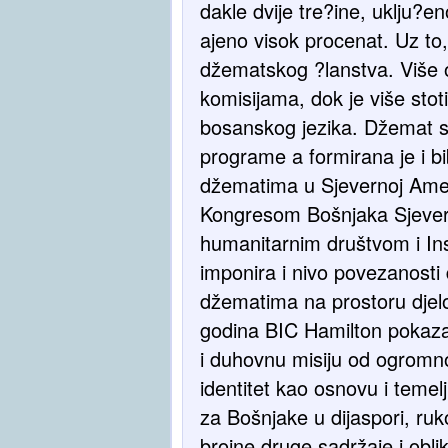
dakle dvije tre?ine, uklju?e
ajeno visok procenat. Uz to
džematskog ?lanstva. Više o
komisijama, dok je više sto
bosanskog jezika. Džemat sv
programe a formirana je i bi
džematima u Sjevernoj Ameri
Kongresom Bošnjaka Sjeve
humanitarnim društvom i Ins
imponira i nivo povezanosti
džematima na prostoru djel
godina BIC Hamilton pokaza
i duhovnu misiju od ogromnog
identitet kao osnovu i temel
za Bošnjake u dijaspori, ruk
brojne druge sadržaje i obl