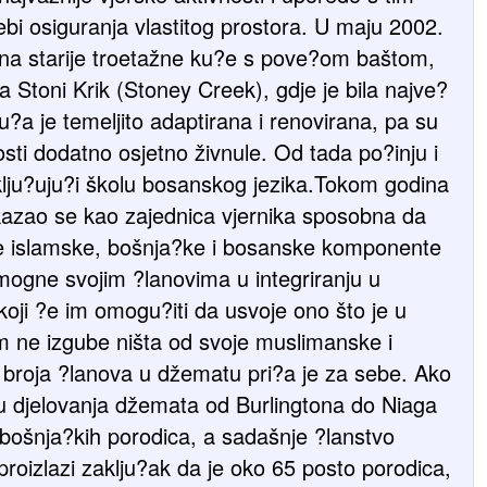
trebi osiguranja vlastitog prostora. U maju 2002.
vina starije troetažne ku?e s pove?om baštom,
 Stoni Krik (Stoney Creek), gdje je bila najve?
?a je temeljito adaptirana i renovirana, pa su
sti dodatno osjetno živnule. Od tada po?inju i
lju?uju?i školu bosanskog jezika.Tokom godina
kazao se kao zajednica vjernika sposobna da
nje islamske, bošnja?ke i bosanske komponente
omogne svojim ?lanovima u integriranju u
oji ?e im omogu?iti da usvoje ono što je u
om ne izgube ništa od svoje muslimanske i
 broja ?lanova u džematu pri?a je za sebe. Ako
u djelovanja džemata od Burlingtona do Niaga
 bošnja?kih porodica, a sadašnje ?lanstvo
roizlazi zaklju?ak da je oko 65 posto porodica,