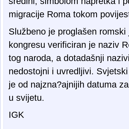
sredini, simbolom napretka i po
migracije Roma tokom povijest
Službeno je proglašen romski 
kongresu verificiran je naziv 
tog naroda, a dotadašnji nazi
nedostojni i uvredljivi. Svjet
je od najzna?ajnijih datuma z
u svijetu.
IGK