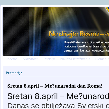
Početna
Aktivnosti
Intervju
Naučna istraživanja
Plemenit
Promocije
Sretan 8.april – Me?unarodni dan Roma!
Sretan 8.april – Me?unaro
Danas se obilježava Svjetski