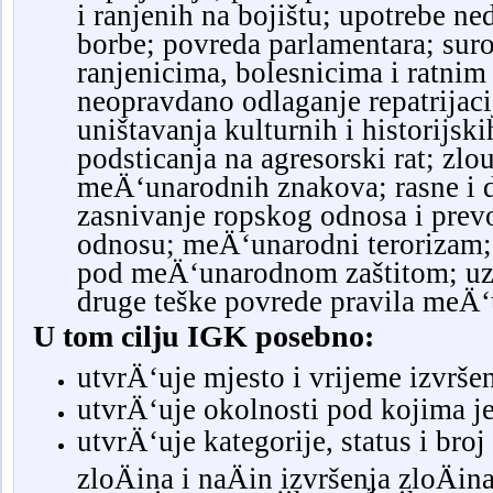
i ranjenih na bojištu; upotrebe ne
borbe; povreda parlamentara; sur
ranjenicima, bolesnicima i ratnim
neopravdano odlaganje repatrijacij
uništavanja kulturnih i historijsk
podsticanja na agresorski rat; zlo
meÄ‘unarodnih znakova; rasne i d
zasnivanje ropskog odnosa i prev
odnosu; meÄ‘unarodni terorizam;
pod meÄ‘unarodnom zaštitom; uzi
druge teške povrede pravila meÄ
U tom cilju IGK posebno:
utvrÄ‘uje mjesto i vrijeme izvršen
utvrÄ‘uje okolnosti pod kojima je
utvrÄ‘uje kategorije, status i bro
zloÄina i naÄin izvršenja zloÄina