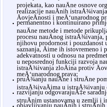
projekata, kao nauÄne osnove org
realizacije nauÄnih istraÅ¾ivanja
ÄovjeÄnosti i meÄ‘unarodnog pr
permanentno i kontinuirano primj
nauÄne metode i metode prikuplj
procesu nauÄnog istraÅ¾ivanja, 
njihovu prodornost i pouzdanost 
saznanja, Äime ih istovremeno i 
adekvatnosti u odnosu na predmet 
u neposrednoj funkciji razvoja n
istraÅ¾ivanja zloÄina protiv Äov
meÄ‘unarodnog prava;
pruÅ¾anju nauÄne i struÄne p
istraÅ¾ivaÄima u istraÅ¾ivanju 
razvijanju odgovarajuÄ‡e saradnj
struÄnim ustanovama u zemlji i 
objavljivanju nauÄnih i struÄnih