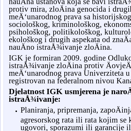
nauÄna ustanova koja se bavi istraÅ
protiv mira, zloÄina genocida i drug
meÄ‘unarodnog prava sa historijskog
sociološkog, kriminološkog, ekonom
psihološkog, politikološkog, kulturo
ekološkog i drugih aspekata od znaÄa
nauÄno istraÅ¾ivanje zloÄina.
IGK je formiran 2009. godine Odluko
istraÅ¾ivanje zloÄina protiv ÄovjeÄ
meÄ‘unarodnog prava Univerziteta u 
registrovan na federalnom nivou Kan
Djelatnost IGK usmjerena je naroÄ
istraÅ¾ivanje:
Planiranja, pripremanja, zapoÄinj
agresorskog rata ili rata kojim s
ugovori, sporazumi ili garancije i