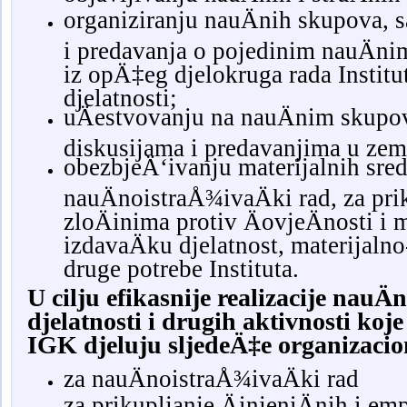
organiziranju nauÄnih skupova, s
i predavanja o pojedinim nauÄnim
iz opÄ‡eg djelokruga rada Institut
djelatnosti;
uÄestvovanju na nauÄnim skupo
diskusijama i predavanjima u zeml
obezbjeÄ‘ivanju materijalnih sred
nauÄnoistraÅ¾ivaÄki rad, za pri
zloÄinima protiv ÄovjeÄnosti 
izdavaÄku djelatnost, materijalno
druge potrebe Instituta.
U cilju efikasnije realizacije nauÄ
djelatnosti i drugih aktivnosti koje
IGK djeluju sljedeÄ‡e organizacion
za nauÄnoistraÅ¾ivaÄki rad
za prikupljanje ÄinjeniÄnih i em