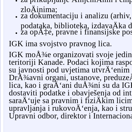
zloÄinima;
za dokumentaciju i analizu (arhiv,
podataka, biblioteka, izdavaÄka d
za opÄ‡e, pravne i finansijske po
IGK ima svojstvo pravnog lica.
IGK moÅ¾e organizovati svoje jedini
teritoriji Kanade. Podaci kojima ra
su javnosti pod uvjetima utvrÄ‘enim
DrÅ¾avni organi, ustanove, preduze
lica, kao i graÄ‘ani duÅ¾ni su da IG
dostaviti podatke i obavješenja od in
saraÄ‘uje sa pravnim i fiziÄkim lic
upravljanja i rukovoÄ‘enja, kao i str
Upravni odbor, direktor i Internaciona