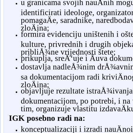
u granicama svojih nauÄnih mogu
identificirati ideologe, organizato
pomagaÄe, saradnike, naredbodav
zloÄina;
formira evidenciju uništenih i o
kulture, privrednih i drugih objek
pribliÅ¾ne vrijednosti štete;
prikuplja, sreÄ‘uje i Äuva dokum
dostavlja nadleÅ¾nim drÅ¾avnim
sa dokumentacijom radi kriviÄnog
zloÄina;
objavljuje rezultate istraÅ¾ivanja
dokumentacijom, po potrebi, i na v
tim, organizuje vlastitu izdavaÄk
IGK posebno radi na:
konceptualizaciji i izradi nauÄn