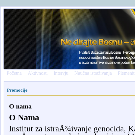
Početna
Aktivnosti
Intervju
Naučna istraživanja
Plemenit
Promocije
O nama
O Nama
Institut za istraÅ¾ivanje genocida, 