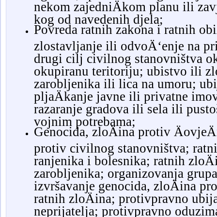
nekom zajedniÄkom planu ili zavj
kog od navedenih djela;
Povreda ratnih zakona i ratnih obi
zlostavljanje ili odvoÄ‘enje na pri
drugi cilj civilnog stanovništva ok
okupiranu teritoriju; ubistvo ili zl
zarobljenika ili lica na umoru; ubi
pljaÄkanje javne ili privatne im
razaranje gradova ili sela ili pus
vojnim potrebama;
Genocida, zloÄina protiv ÄovjeÄ
protiv civilnog stanovništva; ratn
ranjenika i bolesnika; ratnih zloÄ
zarobljenika; organizovanja grupa
izvršavanje genocida, zloÄina pro
ratnih zloÄina; protivpravno ubij
neprijatelja; protivpravno oduzim