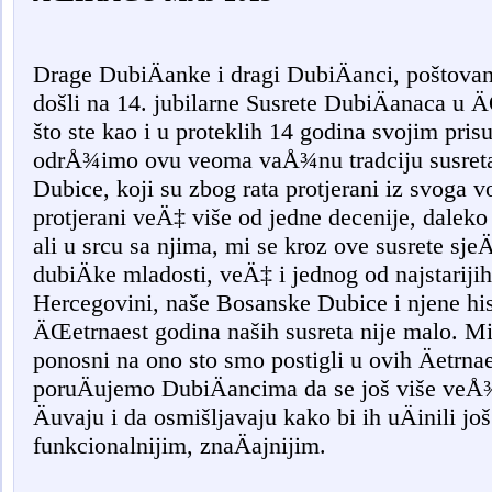
Drage DubiÄanke i dragi DubiÄanci, poštovani 
došli na 14. jubilarne Susrete DubiÄanaca u
što ste kao i u proteklih 14 godina svojim pris
odrÅ¾imo ovu veoma vaÅ¾nu tradciju susret
Dubice, koji su zbog rata protjerani iz svoga 
protjerani veÄ‡ više od jedne decenije, dalek
ali u srcu sa njima, mi se kroz ove susrete s
dubiÄke mladosti, veÄ‡ i jednog od najstariji
Hercegovini, naše Bosanske Dubice i njene histo
ÄŒetrnaest godina naših susreta nije malo. M
ponosni na ono sto smo postigli u ovih Äetrnae
poruÄujemo DubiÄancima da se još više veÅ¾
Äuvaju i da osmišljavaju kako bi ih uÄinili još
funkcionalnijim, znaÄajnijim.