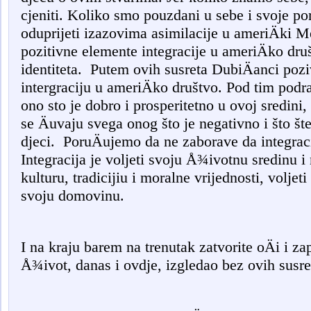
cjeniti. Koliko smo pouzdani u sebe i svoje p
oduprijeti izazovima asimilacije u ameriÄki Mel
pozitivne elemente integracije u ameriÄko dru
identiteta.
Putem ovih susreta DubiÄanci pozi
intergraciju u ameriÄko društvo. Pod tim po
ono sto je dobro i prosperitetno u ovoj sredini
se Äuvaju svega onog što je negativno i što šte
djeci.
PoruÄujemo da ne zaborave da integracij
Integracija je voljeti svoju Å¾ivotnu sredinu i
kulturu, tradicijiu i moralne vrijednosti, voljeti
svoju domovinu.
I na kraju barem na trenutak zatvorite oÄi i zap
Å¾ivot, danas i ovdje, izgledao bez ovih susre