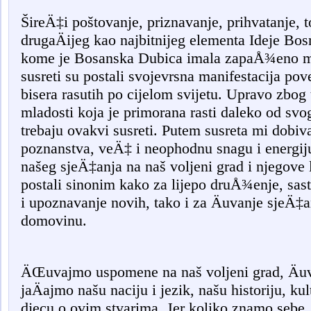
ŠireÄ‡i poštovanje, priznavanje, prihvatanje, t
drugaÄijeg kao najbitnijeg elementa Ideje Bo
kome je Bosanska Dubica imala zapaÅ¾eno mje
susreti su postali svojevrsna manifestacija po
bisera rasutih po cijelom svijetu. Upravo zbog 
mladosti koja je primorana rasti daleko od sv
trebaju ovakvi susreti. Putem susreta mi dob
poznanstva, veÄ‡ i neophodnu snagu i energiju
našeg sjeÄ‡anja na naš voljeni grad i njegove l
postali sinonim kako za lijepo druÅ¾enje, sast
i upoznavanje novih, tako i za Äuvanje sjeÄ‡a
domovinu.
ÄŒuvajmo uspomene na naš voljeni grad, Äu
jaÄajmo našu naciju i jezik, našu historiju, kul
djecu o ovim stvarima. Jer koliko znamo sebe,