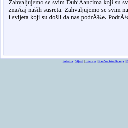
Zahvaljujemo se svim DubiÄancima koji su sv
znaÄaj naših susreta. Zahvaljujemo se svim n
i svijeta koji su došli da nas podrÅ¾e. PodrÅ¾
Osmrtnicama ba
Početna
|
Vijesti
|
Intervju
|
Naučna istraživanja
|
P