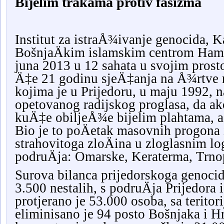
Bijelim trakama protiv fašizma
Institut za istraÅ¾ivanje genocida, K
BošnjaÄkim islamskim centrom Hami
juna 2013 u 12 sahata u svojim prost
Ä‡e 21 godinu sjeÄ‡anja na Å¾rtve n
kojima je u Prijedoru, u maju 1992, 
opetovanog radijskog proglasa, da ako
kuÄ‡e obiljeÅ¾e bijelim plahtama, a 
Bio je to poÄetak masovnih progona 
strahovitoga zloÄina u zloglasnim l
podruÄja: Omarske, Keraterma, Trno
Surova bilanca prijedorskoga genocid
3.500 nestalih, s podruÄja Prijedora 
protjerano je 53.000 osoba, sa teritor
eliminisano je 94 posto Bošnjaka i H