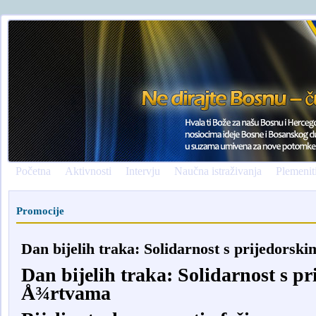
Početna
Aktivnosti
Intervju
Naučna istraživanja
Plemenit
Promocije
Dan bijelih traka: Solidarnost s prijedors
Dan bijelih traka: Solidarnost s p
Å¾rtvama