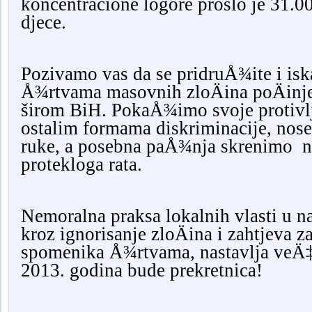
koncentracione logore prošlo je 31.
djece.
Pozivamo vas da se pridruÅ¾ite i is
Å¾rtvama masovnih zloÄina poÄinjen
širom BiH. PokaÅ¾imo svoje protivlje
ostalim formama diskriminacije, nose
ruke, a posebna paÅ¾nja skrenimo 
protekloga rata.
Nemoralna praksa lokalnih vlasti u 
kroz ignorisanje zloÄina i zahtjeva z
spomenika Å¾rtvama, nastavlja veÄ‡
2013. godina bude prekretnica!