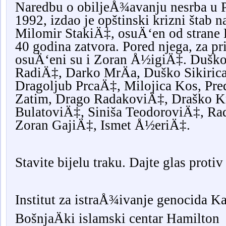
Naredbu o obiljeÅ¾avanju nesrba u P
1992, izdao je opštinski krizni štab na
Milomir StakiÄ‡, osuÄ‘en od strane 
40 godina zatvora. Pored njega, za pr
osuÄ‘eni su i Zoran Å½igiÄ‡. Dušk
RadiÄ‡, Darko MrÄa, Duško Sikirica
Dragoljub PrcaÄ‡, Milojica Kos, Pr
Zatim, Drago RadakoviÄ‡, Draško K
BulatoviÄ‡, Siniša TeodoroviÄ‡, R
Zoran GajiÄ‡, Ismet Å½eriÄ‡.
Stavite bijelu traku. Dajte glas protiv
Institut za istraÅ¾ivanje genocida K
BošnjaÄki islamski centar Hamilton