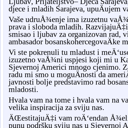
Ljubav
,
Prijateljstvo
–
Djeca Sarajeva
djece i mladih Sarajeva
,
upu
Ä
ujem v
Vaše udruÅ¾enje ima izuzetnu vaÅ¾n
prava i sloboda mladih. RazvijajuÄ
smisao i ljubav za organizovan rad, vi
ambasador bosanskohercegovaÄke mla
Vi ste pokrenuli tu mladust i meÄ‘us
izuzetno vaÅ¾ni uspjesi koji mi u Ka
Sjevernoj Americi mnogo cjenimo. 
radu mi smo u moguÄnosti da ameriÄ
javnosti bolje predstavimo rad bosa
mladosti.
Hvala vam na tome i hvala vam na va
velika inspiracija za sviju nas.
ÄŒestitajuÄ‡i vam roÄ‘endan Å¾elim
punu podršku sviju nas u Sjevernoj A