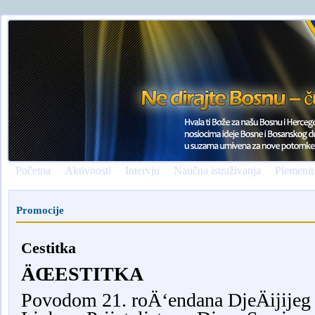
Početna
Aktivnosti
Intervju
Naučna istraživanja
Plemenit
Promocije
Cestitka
ÄŒESTITKA
Povodom
21.
ro
Ä‘
endana Dje
Ä
ijije