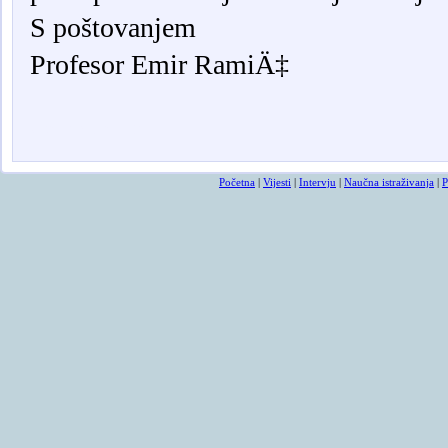
S poštovanjem
Profesor Emir RamiÄ‡
Osmrtnicama ba
Početna
|
Vijesti
|
Intervju
|
Naučna istraživanja
|
P