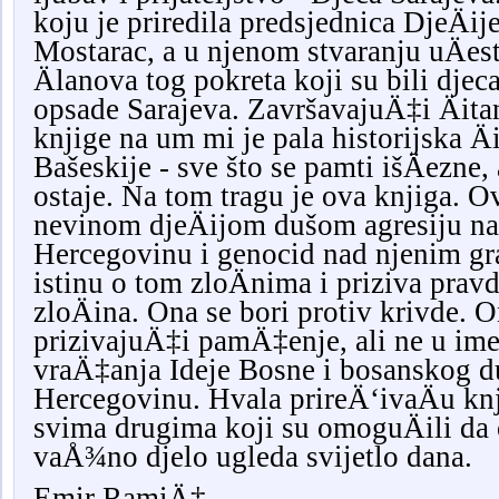
koju je priredila predsjednica DjeÄij
Mostarac, a u njenom stvaranju uÄes
Älanova tog pokreta koji su bili djeca
opsade Sarajeva. ZavršavajuÄ‡i Äitan
knjige na um mi je pala historijska Ä
Bašeskije - sve što se pamti išÄezne, 
ostaje. Na tom tragu je ova knjiga. O
nevinom djeÄijom dušom agresiju n
Hercegovinu i genocid nad njenim g
istinu o tom zloÄnima i priziva prav
zloÄina. Ona se bori protiv krivde. 
prizivajuÄ‡i pamÄ‡enje, ali ne u im
vraÄ‡anja Ideje Bosne i bosanskog d
Hercegovinu. Hvala prireÄ‘ivaÄu knj
svima drugima koji su omoguÄili da
vaÅ¾no djelo ugleda svijetlo dana.
Emir RamiÄ‡