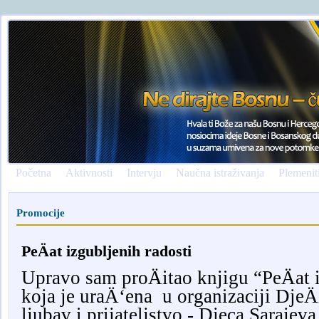
Početna
Aktivnosti
Intervju
Naučna istraživanja
Plemenit
Promocije
PeÄat izgubljenih radosti
Upravo sam proÄitao knjigu “PeÄat 
koja je uraÄ‘ena
u organizaciji DjeÄ
ljubav i prijateljstvo - Djeca Sarajeva.