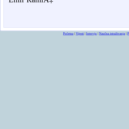
Osmrtnicama ba
Početna
|
Vijesti
|
Intervju
|
Naučna istraživanja
|
P