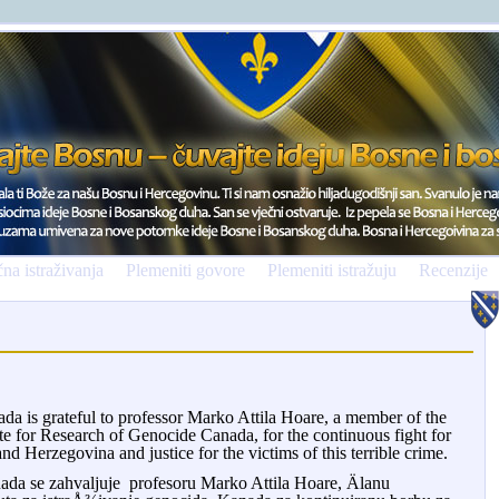
na istraživanja
Plemeniti govore
Plemeniti istražuju
Recenzije
da is grateful to professor Marko Attila Hoare, a member of the
ute for Research of Genocide Canada, for the continuous fight for
nd Herzegovina and justice for the victims of this terrible crime.
nada se zahvaljuje profesoru Marko Attila Hoare, Älanu