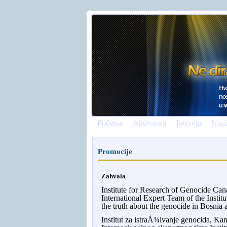
Početna
Aktivnosti
Intervju
Nauč
Promocije
Zahvala
Institute for Research of Genocide Cana
International Expert Team of the Instit
the truth about the genocide in Bosnia a
Institut za istraÅ¾ivanje genocida, Ka