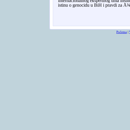
Internacionalnog ekspertnog tima Insti
istinu o genocidu u BiH i pravdi za Å¾r
Osmrtnicama ba
Početna
|