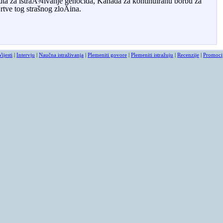
tuta za istraÅ¾ivanje genocida, Kanada za kontinuiranu borbu za
tve tog strašnog zloÄina.
Vijesti
|
Intervju
|
Naučna istraživanja
|
Plemeniti govore
|
Plemeniti istražuju
|
Recenzije
|
Promoci