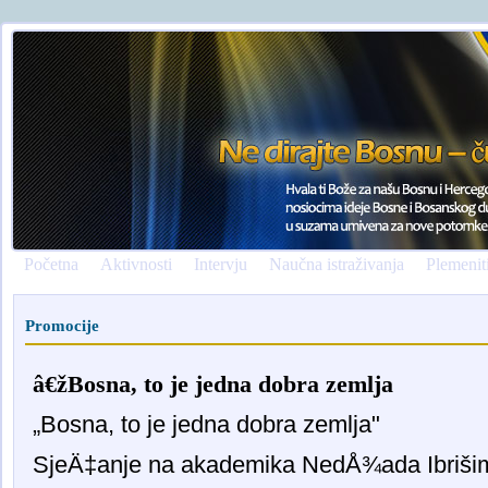
Početna
Aktivnosti
Intervju
Naučna istraživanja
Plemenit
Promocije
â€žBosna, to je jedna dobra zemlja
„Bosna, to je jedna dobra zemlja"
SjeÄ‡anje na akademika NedÅ¾ada Ibriši