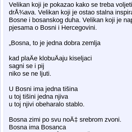
Velikan koji je pokazao kako se treba volje
drÅ¾ava. Velikan koji je ostao stalna inspira
Bosne i bosanskog duha. Velikan koji je nap
pjesama o Bosni i Hercegovini.
„Bosna, to je jedna dobra zemlja
kad plaÄe klobuÄaju kiseljaci
sagni se i pij
niko se ne ljuti.
U Bosni ima jedna tišina
u toj tišini jedna njiva
u toj njivi obeharalo stablo.
Bosna zimi po svu noÄ‡ srebrom zvoni.
Bosna ima Bosanca