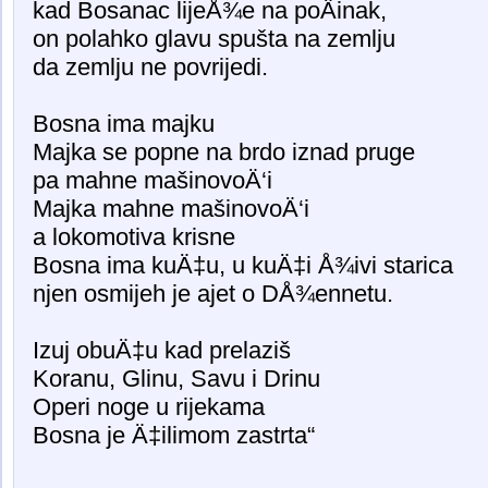
kad Bosanac lijeÅ¾e na poÄinak,
on polahko glavu spušta na zemlju
da zemlju ne povrijedi.
Bosna ima majku
Majka se popne na brdo iznad pruge
pa mahne mašinovoÄ‘i
Majka mahne mašinovoÄ‘i
a lokomotiva krisne
Bosna ima kuÄ‡u, u kuÄ‡i Å¾ivi starica
njen osmijeh je ajet o DÅ¾ennetu.
Izuj obuÄ‡u kad prelaziš
Koranu, Glinu, Savu i Drinu
Operi noge u rijekama
Bosna je Ä‡ilimom zastrta“