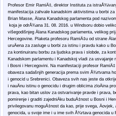
Profesor Emir RamiÄ‡, direktor Instituta za istraÅ¾iva
manifestacija zahvale kanadskim aktivistima u borbi za i
Brian Masse, Älana Kanadskog parlamenta pod nazivom:
koja je odrÅ¾ana 31. 08. 2016. u Windsoru dobio velik
višegodišnjeg Älana Kanadskog parlamenta, velikog prij
Hercegovine. Plaketa profesoru RamiÄ‡u od strane Äl
uruÄena za zasluge u borbi za istinu i pravdu kako u Bos
za kontinuiranu borbu za ljudska prava i slobde, za kon
Kanadskom parlamentu i Kanadskoj vladi za usvajanje re
i Bosni i Hercegovini. Na manifestaciji profesor RamiÄ‡
obaveza sadašnjih generacija prema svim Å¾rtvama holo
i genocid u Srebrenici. Obaveza svih nas jeste da otkri
i nauÄnu istinu o genocidu i drugim oblicima zloÄina pr
prava, kao bitan uslov za ostvarivanje pravde i prava, 
pomirenje i graditi zajedniÄku buduÄ‡nost u Bosni i Her
privilegovanu moguÄ‡nost da kao, prije svega, Äovjek, 
genocida, u svoje ime i u ime svih Å¾rtava genocida u 