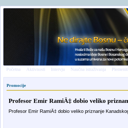
Početna
Aktivnosti
Intervju
Naučna istraživanja
Plemenit
Promocije
Profesor Emir RamiÄ‡ dobio veliko prizna
Profesor Emir RamiÄ‡ dobio veliko priznanje Kanadsko