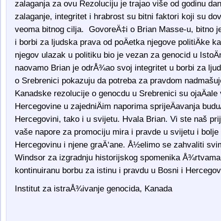
zalaganja za ovu Rezoluciju je trajao više od godinu da
zalaganje, integritet i hrabrost su bitni faktori koji su d
veoma bitnog cilja. GovoreÄ‡i o Brian Masse-u, bitno je
i borbi za ljudska prava od poÄetka njegove politiÄke k
njegov ulazak u politiku bio je vezan za genocid u Isto
naovamo Brian je odrÅ¾ao svoj integritet u borbi za ljud
o Srebrenici pokazuju da potreba za pravdom nadmašuje
Kanadske rezolucije o genocdu u Srebrenici su ojaÄale
Hercegovine u zajedniÄim naporima sprijeÄavanja budu
Hercegovini, tako i u svijetu. Hvala Brian. Vi ste naš pri
vaše napore za promociju mira i pravde u svijetu i bolj
Hercegovinu i njene graÄ‘ane. Å½elimo se zahvaliti sv
Windsor za izgradnju historijskog spomenika Å¾rtvama 
kontinuiranu borbu za istinu i pravdu u Bosni i Hercegovi
Institut za istraÅ¾ivanje genocida, Kanada
Osmrtnicama ba