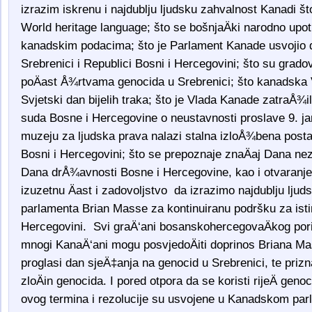
izrazim iskrenu i najdublju ljudsku zahvalnost Kanadi št
World heritage language; što se bošnjaÄki narodno upotr
kanadskim podacima; što je Parlament Kanade usvojio dv
Srebrenici i Republici Bosni i Hercegovini; što su grado
poÄast Å¾rtvama genocida u Srebrenici; što kanadska 
Svjetski dan bijelih traka; što je Vlada Kanade zatraÅ¾
suda Bosne i Hercegovine o neustavnosti proslave 9. j
muzeju za ljudska prava nalazi stalna izloÅ¾bena posta
Bosni i Hercegovini; što se prepoznaje znaÄaj Dana ne
Dana drÅ¾avnosti Bosne i Hercegovine, kao i otvaran
izuzetnu Äast i zadovoljstvo da izrazimo najdublju lju
parlamenta Brian Masse za kontinuiranu podršku za istin
Hercegovini. Svi graÄ‘ani bosanskohercegovaÄkog porij
mnogi KanaÄ‘ani mogu posvjedoÄiti doprinos Briana Ma
proglasi dan sjeÄ‡anja na genocid u Srebrenici, te prizna
zloÄin genocida. I pored otpora da se koristi rijeÄ gen
ovog termina i rezolucije su usvojene u Kanadskom parl