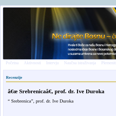
Početna
Aktivnosti
Intervju
Naučna istraživanja
Plemenit
Recenzije
â€œ Srebrenicaâ€, prof. dr. Ive Duroka
“ Srebrenica”, prof. dr. Ive Duroka