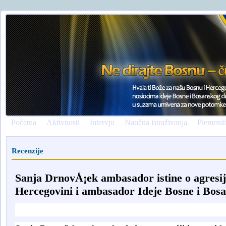
Početna
Aktivnosti
Intervju
Naučna istraživanja
Plemenit
Recenzije
Sanja DrnovÅ¡ek ambasador istine o agresiji
Hercegovini i ambasador Ideje Bosne i Bos