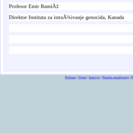
Profesor Emir RamiÄ‡
Direktor Instituta za istraÅ¾ivanje genocida, Kanada
Osmrtnice
Početna
|
Vijesti
|
Intervju
|
Naučna istraživanja
|
P