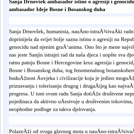
Sanja
Drnovšek
ambasador istine o agresiji i genocidu
ambasador Ideje Bosne i Bosanskog duha
Sanja Drnovšek, humanista, nauÄno-istraÅ¾ivaÄki radn
doprinijela da svijet bolje sazna istinu o agresiji na Rep
genocidu nad njenim graÄ‘anima. Ono što je mene najviše f
nas jeste Sanjin istrajni rad da naša djeca i uopšte sva dj
ratnu patnju Bosne i Hercegovine kroz agresiju i genocid, 
Bosne i Bosanskog duha, tog fenomenalnog bosanskoher
buduÄ‡nost Äovjeka i civilizacije koja je jedino moguÄ‡
priznavanju i tolerisanju drugog i drugaÄijeg kao najvaÅ
progresa. U tom svom radu
Sanja
dotiÄ‡e
dru
š
tvene nep
pojedinaca
da
aktivno u
Ä
estvuje u dru
š
tvenim tokovima
neophodne podloge za takva djelovanja
.
Polaze
Ä‡
i od svoga glavnog mota u nau
Ä
no
-
istra
Å¾
iva
Ä