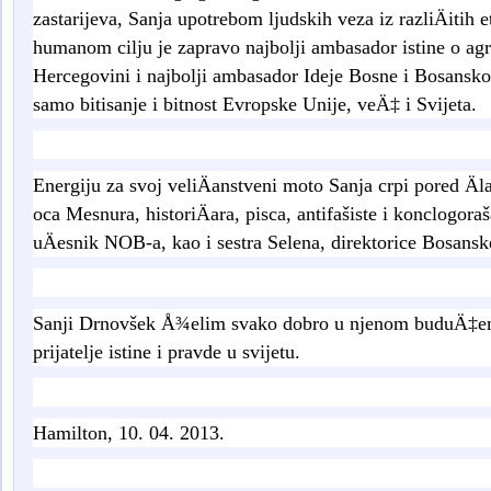
zastarijeva
,
Sanja upotrebom ljudskih veza iz razli
Ä
itih e
humanom cilju
je zapravo najbolji ambasador istine o agr
Hercegovini i najbolji ambasador Ideje Bosne i Bosansko
samo bitisanje i bitnost Evropske Unije, veÄ‡ i Svijeta.
Energiju za svoj veliÄanstveni moto Sanja crpi pored Ä
oca Mesnura
,
histori
Ä
ara
,
pisca
,
antifa
š
iste i konclogora
u
Ä
esnik NOB
-
a
,
kao i sestra Selena
,
direktorice Bosansk
Sanji Drnovšek Å¾elim svako dobro u njenom buduÄ‡em
prijatelje istine i pravde u svijetu.
Hamilton, 10. 04. 2013.