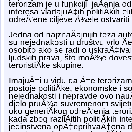
terorizam je u funkciji jaÄanja od
interesa vladajuÄ‡ih politiÄkih el
odreÄ‘ene ciljeve Å¾ele ostvariti
Jedna od najznaÄajnijih teza aut
su nejednakosti u društvu vrlo Äes
osobito ako se radi o uskraÄ‡iva
ljudskih prava, što moÅ¾e dovest
teroristiÄke skupine.
ImajuÄ‡i u vidu da Ä‡e terorizam
postoje politiÄke, ekonomske i so
nejednakosti i nepravde ovo nauÄ
djelo pruÅ¾a suvremenom svijetu
oko generiÄkog odreÄ‘enja teror
kada zbog razliÄitih politiÄkih in
jedinstvena opÄ‡eprihvaÄ‡ena de