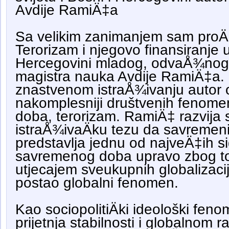
Avdije RamiÄ‡a
Sa velikim zanimanjem sam proÄi
Terorizam i njegovo finansiranje u 
Hercegovini mladog, odvaÅ¾nog 
magistra nauka Avdije RamiÄ‡a.
znastvenom istraÅ¾ivanju autor 
nakomplesniji društvenih fenom
doba, terorizam. RamiÄ‡ razvija 
istraÅ¾ivaÄku tezu da savremeni
predstavlja jednu od najveÄ‡ih sig
savremenog doba upravo zbog to
utjecajem sveukupnih globalizaci
postao globalni fenomen.
Kao sociopolitiÄki ideološki feno
prijetnja stabilnosti i globalnom 