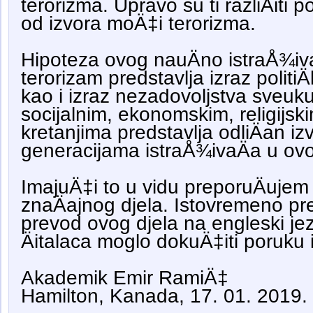
terorizma. Upravo su ti razliÄiti po
od izvora moÄ‡i terorizma.
Hipoteza ovog nauÄno istraÅ¾iv
terorizam predstavlja izraz politiÄ
kao i izraz nezadovoljstva sveuku
socijalnim, ekonomskim, religijsk
kretanjima predstavlja odliÄan i
generacijama istraÅ¾ivaÄa u ovoj
ImajuÄ‡i to u vidu preporuÄuje
znaÄajnog djela. Istovremeno pr
prevod ovog djela na engleski jez
Äitalaca moglo dokuÄ‡iti poruku 
Akademik Emir RamiÄ‡
Hamilton, Kanada, 17. 01. 2019.