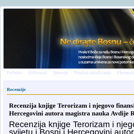
Početna
Aktivnosti
Intervju
Naučna istraživanja
Plemenit
Recenzije
Recenzija knjige Terorizam i njegovo finansir
Hercegovini autora magistra nauka Avdije
Recenzija knjige Terorizam i njeg
svijetu i Bosni i Hercegovini aut